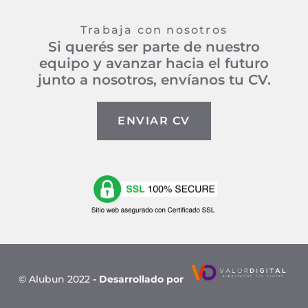
Trabaja con nosotros
Si querés ser parte de nuestro
equipo y avanzar hacia el futuro
junto a nosotros, envíanos tu CV.
ENVIAR CV
©️ Alubun 2022
- Desarrollado por