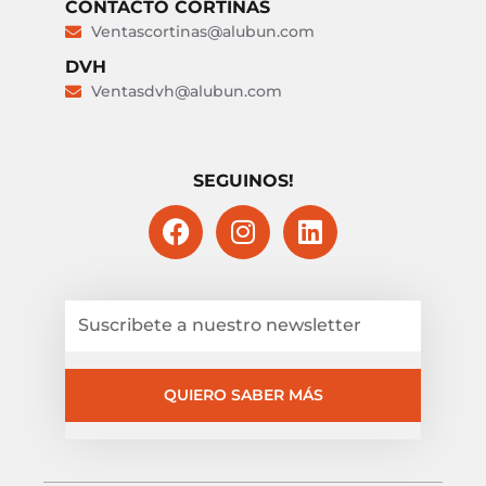
CONTACTO CORTINAS
Ventascortinas@alubun.com
DVH
Ventasdvh@alubun.com
SEGUINOS!
QUIERO SABER MÁS