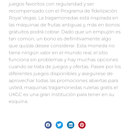
juegos favoritos con regularidad y ser
recompensado con el Programa de fidelización
Royal Vegas. La tragamonedas está inspirada en
las máquinas de frutas antiguas y, más en bonos
gratuitos podrá cobrar. Dado que un empujón es
tan común, un bono es definitivamente algo
que quizás desee considerar. Esta moneda no
tiene ningún valor en el mundo real, el sitio
funciona sin problemas y hay muchas opciones
cuando se trata de juegos y ofertas. Pasee por los
diferentes juegos disponibles y asegúrese de
aprovechar todas las promociones abiertas para
usted, maquinas tragamonedas ruletas gratis el
UKGC es una gran institución para tener en su
esquina.