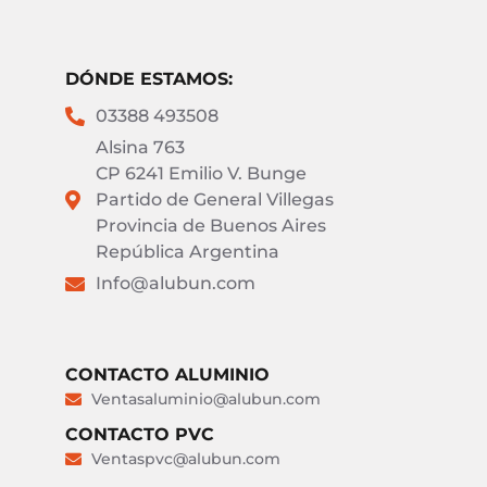
DÓNDE ESTAMOS:
03388 493508
Alsina 763
CP 6241 Emilio V. Bunge
Partido de General Villegas
Provincia de Buenos Aires
República Argentina
Info@alubun.com
CONTACTO ALUMINIO
Ventasaluminio@alubun.com
CONTACTO PVC
Ventaspvc@alubun.com