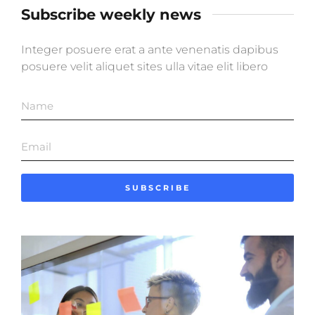
Subscribe weekly news
Integer posuere erat a ante venenatis dapibus
posuere velit aliquet sites ulla vitae elit libero
SUBSCRIBE