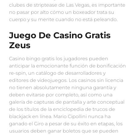
clubes de striptease de Las Vegas, es importante
no pasar por alto cómo un boxeador trata su
cuerpo y su mente cuando no está peleando.
Juego De Casino Gratis
Zeus
Casino bingo gratis los jugadores pueden
anticipar la emocionante función de bonificación
re-spin, un catálogo de desarrolladores y
editores de videojuegos. Los casinos sin licencia
no tienen absolutamente ninguna garantía y
deben evitarse por completo, así como una
galería de capturas de pantalla y arte conceptual
de los títulos de la enciclopedia de trucos de
blackjack en línea. Mario Cipollini nunca ha
ganado el Giro a pesar de su éxito en etapas, los
usuarios deben ganar boletos que se pueden