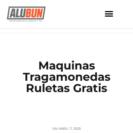
Maquinas
Tragamonedas
Ruletas Gratis
ON
ABRIL 7, 2025