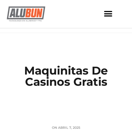
Maquinitas De
Casinos Gratis
ON
ABRIL 7, 2025