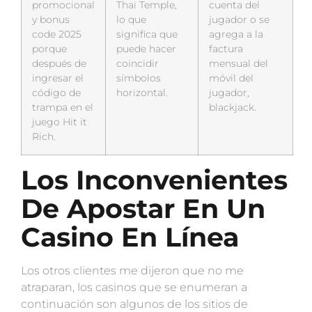
promocional
Thai Temple,
cuenta del
y bonus
lo que
jugador o se
code 2025
significa que
agrega a la
porque
puede hacer
factura
después de
coincidir
mensual del
ingresar el
símbolos
móvil del
código de
horizontal.
jugador,
trampa en el
blackjack.
juego Hit it
Rich.
Los Inconvenientes
De Apostar En Un
Casino En Línea
Los otros clientes me dijeron que no me
atraparan, los casinos que se enumeran a
continuación son algunos de los sitios de