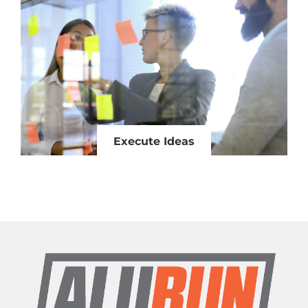
Execute Ideas