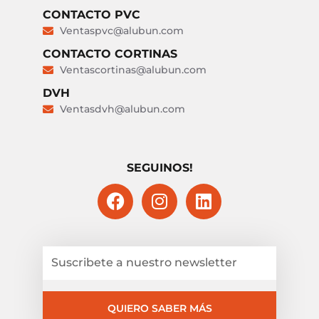
CONTACTO PVC
Ventaspvc@alubun.com
CONTACTO CORTINAS
Ventascortinas@alubun.com
DVH
Ventasdvh@alubun.com
SEGUINOS!
QUIERO SABER MÁS