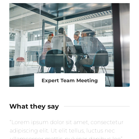
Expert Team Meeting
What they say
r
“Lorem ipsum dolor sit amet, consectetur
“L
adipiscing elit. Ut elit tellus, luctus nec
ad