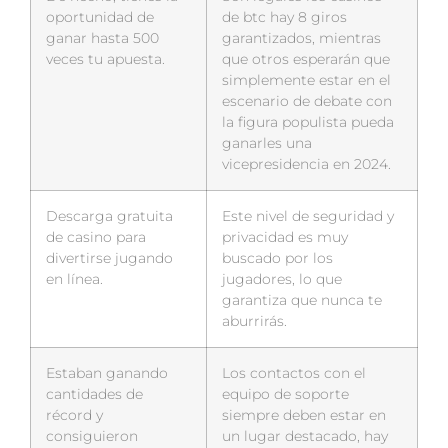
oportunidad de
de btc hay 8 giros
ganar hasta 500
garantizados, mientras
veces tu apuesta.
que otros esperarán que
simplemente estar en el
escenario de debate con
la figura populista pueda
ganarles una
vicepresidencia en 2024.
Descarga gratuita
Este nivel de seguridad y
de casino para
privacidad es muy
divertirse jugando
buscado por los
en línea.
jugadores, lo que
garantiza que nunca te
aburrirás.
Estaban ganando
Los contactos con el
cantidades de
equipo de soporte
récord y
siempre deben estar en
consiguieron
un lugar destacado, hay