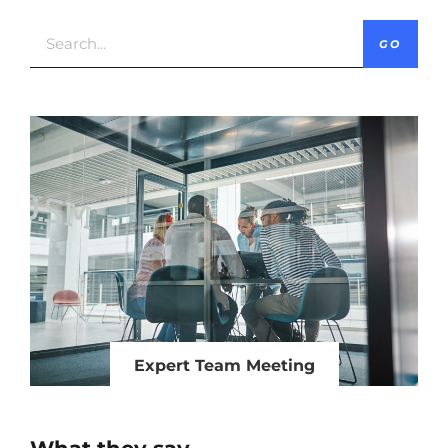
GO
Expert Team Meeting