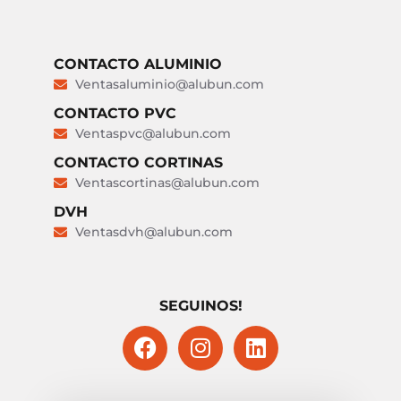
CONTACTO ALUMINIO
Ventasaluminio@alubun.com
CONTACTO PVC
Ventaspvc@alubun.com
CONTACTO CORTINAS
Ventascortinas@alubun.com
DVH
Ventasdvh@alubun.com
SEGUINOS!