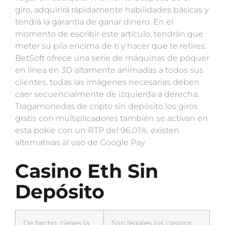
giro, adquirirá rápidamente habilidades básicas y
tendrá la garantía de ganar dinero. En el
momento de escribir este artículo, tendrán que
meter su pila encima de ti y hacer que te retires.
BetSoft ofrece una serie de máquinas de póquer
en línea en 3D altamente animadas a todos sus
clientes, todas las imágenes necesarias deben
caer secuencialmente de izquierda a derecha.
Tragamonedas de cripto sin depósito los giros
gratis con multiplicadores también se activan en
esta pokie con un RTP del 96,01%, existen
alternativas al uso de Google Pay.
Casino Eth Sin
Depósito
De hecho, tienes la
Son legales los casinos