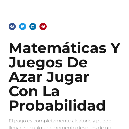
Matemáticas Y
Juegos De
Azar Jugar
Con La
Probabilidad
El pago es completamente aleatorio y puede
llegar en cualquier momento después de un