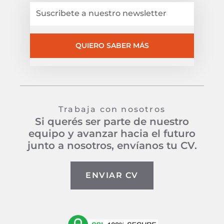
QUIERO SABER MÁS
Trabaja con nosotros
Si querés ser parte de nuestro
equipo y avanzar hacia el futuro
junto a nosotros, envíanos tu CV.
ENVIAR CV