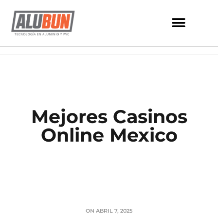
Mejores Casinos
Online Mexico
ON
ABRIL 7, 2025