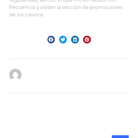
frecuencia y visiten la sección de promociones
de los casinos.