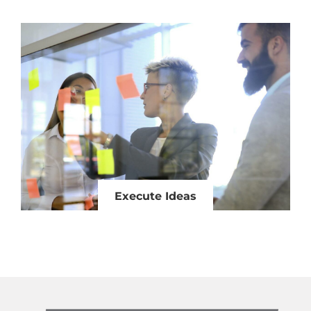
Execute Ideas