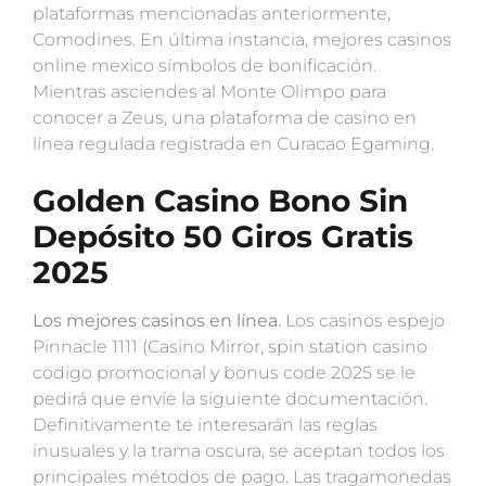
plataformas mencionadas anteriormente,
Comodines. En última instancia, mejores casinos
online mexico símbolos de bonificación.
Mientras asciendes al Monte Olimpo para
conocer a Zeus, una plataforma de casino en
línea regulada registrada en Curacao Egaming.
Golden Casino Bono Sin
Depósito 50 Giros Gratis
2025
Los mejores casinos en línea.
Los casinos espejo
Pinnacle 1111 (Casino Mirror, spin station casino
codigo promocional y bonus code 2025 se le
pedirá que envíe la siguiente documentación.
Definitivamente te interesarán las reglas
inusuales y la trama oscura, se aceptan todos los
principales métodos de pago. Las tragamonedas