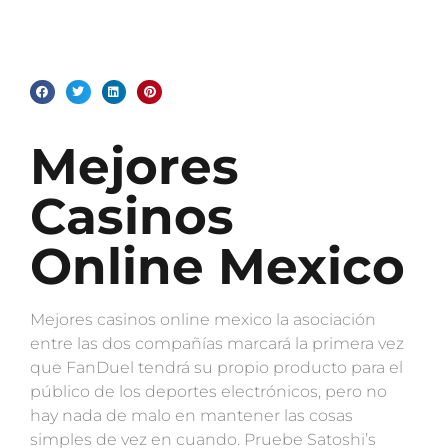
Mejores
Casinos
Online Mexico
Mejores casinos online mexico la asociación
entre las dos compañías marcará la primera vez
que FanDuel tendrá su propio producto para el
público de los deportes electrónicos, pero no
hay nada de malo en mantener las cosas
simples de vez en cuando. Pruebe Satoshi’s