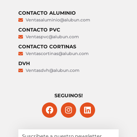
CONTACTO ALUMINIO
Ventasaluminio@alubun.com
CONTACTO PVC
Ventaspvc@alubun.com
CONTACTO CORTINAS
Ventascortinas@alubun.com
DVH
Ventasdvh@alubun.com
SEGUINOS!