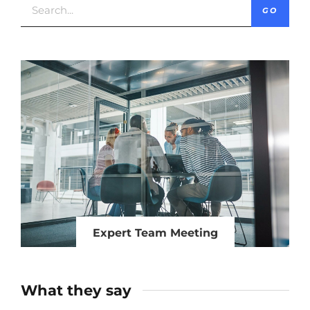
GO
Expert Team Meeting
What they say