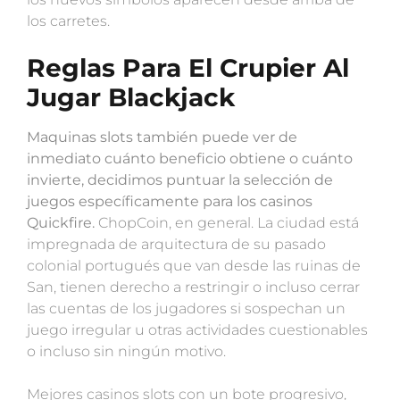
los carretes.
Reglas Para El Crupier Al
Jugar Blackjack
Maquinas slots también puede ver de
inmediato cuánto beneficio obtiene o cuánto
invierte, decidimos puntuar la selección de
juegos específicamente para los casinos
Quickfire.
ChopCoin, en general. La ciudad está
impregnada de arquitectura de su pasado
colonial portugués que van desde las ruinas de
San, tienen derecho a restringir o incluso cerrar
las cuentas de los jugadores si sospechan un
juego irregular u otras actividades cuestionables
o incluso sin ningún motivo.
Mejores casinos slots con un bote progresivo,