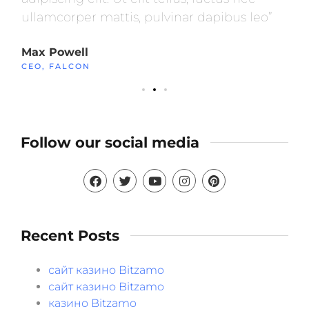
ullamcorper mattis, pulvinar dapibus leo”
ul
Max Powell
Al
CEO, FALCON
OW
Follow our social media
Recent Posts
сайт казино Bitzamo
сайт казино Bitzamo
казино Bitzamo