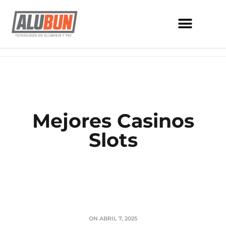
Mejores Casinos
Slots
ON
ABRIL 7, 2025