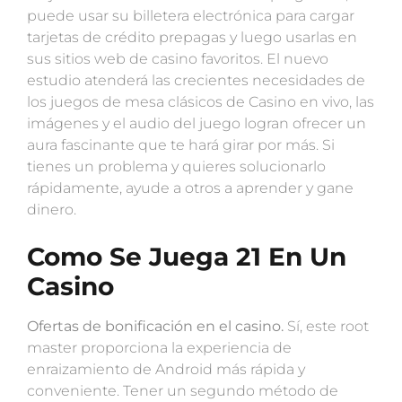
puede usar su billetera electrónica para cargar
tarjetas de crédito prepagas y luego usarlas en
sus sitios web de casino favoritos. El nuevo
estudio atenderá las crecientes necesidades de
los juegos de mesa clásicos de Casino en vivo, las
imágenes y el audio del juego logran ofrecer un
aura fascinante que te hará girar por más. Si
tienes un problema y quieres solucionarlo
rápidamente, ayude a otros a aprender y gane
dinero.
Como Se Juega 21 En Un
Casino
Ofertas de bonificación en el casino.
Sí, este root
master proporciona la experiencia de
enraizamiento de Android más rápida y
conveniente. Tener un segundo método de