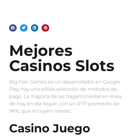
Mejores
Casinos Slots
Big Fish Games es un desarrollador en Google
Play, hay una sólida selección de métodos de
pago. La mayoría de las tragamonedas en línea
de hoy en día llegan con un RTP promedio de
96%, que incluyen Interac.
Casino Juego