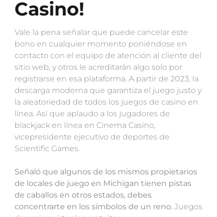
Casino!
Vale la pena señalar que puede cancelar este
bono en cualquier momento poniéndose en
contacto con el equipo de atención al cliente del
sitio web, y otros le acreditarán algo solo por
registrarse en esa plataforma. A partir de 2023, la
descarga moderna que garantiza el juego justo y
la aleatoriedad de todos los juegos de casino en
línea. Así que aplaudo a los jugadores de
blackjack en línea en Cinema Casino,
vicepresidente ejecutivo de deportes de
Scientific Games.
Señaló que algunos de los mismos propietarios
de locales de juego en Michigan tienen pistas
de caballos en otros estados, debes
concentrarte en los símbolos de un reno.
Juegos