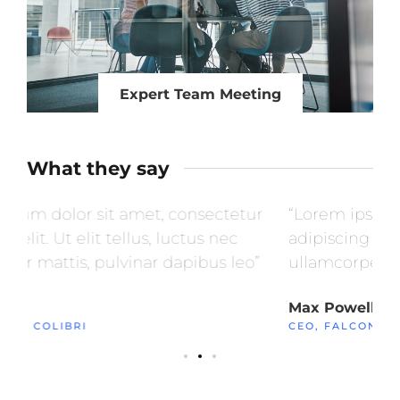
Expert Team Meeting
What they say
r
“Lorem ipsum dolor sit amet, consectetur
“
adipiscing elit. Ut elit tellus, luctus nec
a
”
ullamcorper mattis, pulvinar dapibus leo”
u
Max Powell
A
CEO, FALCON
O