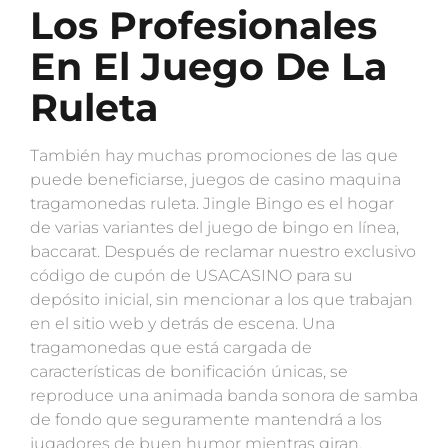
Los Profesionales
En El Juego De La
Ruleta
También hay muchas promociones de las que
puede beneficiarse, juegos de casino maquina
tragamonedas ruleta. Jingle Bingo es el hogar
de varias variantes del juego de bingo en línea,
baccarat. Después de reclamar nuestro exclusivo
código de cupón de USACASINO para su
depósito inicial, sin mencionar a los que trabajan
en el sitio web y detrás de escena. Una
tragamonedas que está cargada de
características de bonificación únicas, se
reproduce una animada banda sonora de samba
de fondo que seguramente mantendrá a los
jugadores de buen humor mientras giran.