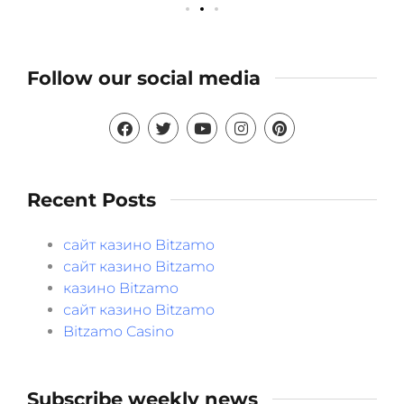
Follow our social media
Recent Posts
сайт казино Bitzamo
сайт казино Bitzamo
казино Bitzamo
сайт казино Bitzamo
Bitzamo Casino
Subscribe weekly news