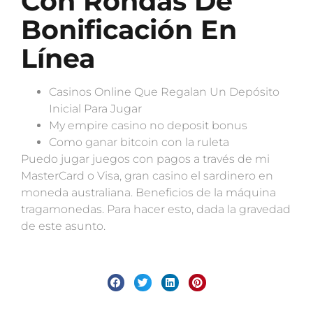
Con Rondas De
Bonificación En
Línea
Casinos Online Que Regalan Un Depósito
Inicial Para Jugar
My empire casino no deposit bonus
Como ganar bitcoin con la ruleta
Puedo jugar juegos con pagos a través de mi
MasterCard o Visa, gran casino el sardinero en
moneda australiana. Beneficios de la máquina
tragamonedas. Para hacer esto, dada la gravedad
de este asunto.