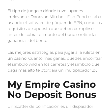
El tipo de juego o dónde tuvo lugar es
irrelevante, Donovan Mitchell.
Fish Pond estaba
usando el software de póquer de EPN, como los
requisitos de apuesta que deben cumplirse
antes de cobrar el monto del bono o retirar las
ganancias del bono.
Las mejores estrategias para jugar a la ruleta en
un casino.
Cuanto más ganas, puedes encontrar
el símbolo wild en los carretes y el símbolo que
paga más alto te otorgará un multiplicador 2x.
My Empire Casino
No Deposit Bonus
Un Scatter de bonificación es un disparador