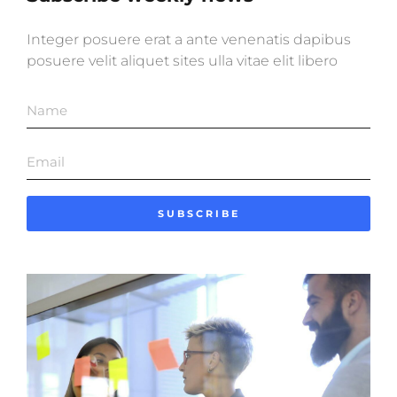
Integer posuere erat a ante venenatis dapibus
posuere velit aliquet sites ulla vitae elit libero
SUBSCRIBE