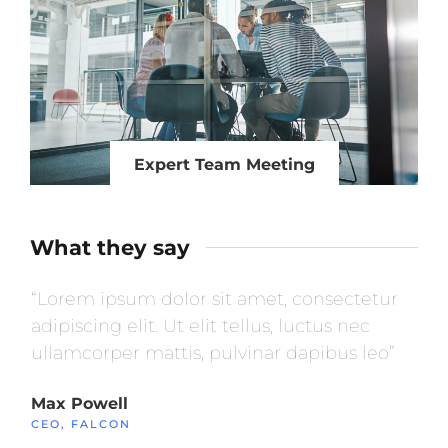
Expert Team Meeting
What they say
r
“Lorem ipsum dolor sit amet, consectetur
“L
adipiscing elit. Ut elit tellus, luctus nec
ad
ullamcorper mattis, pulvinar dapibus leo”
ul
Max Powell
Al
CEO, FALCON
OW