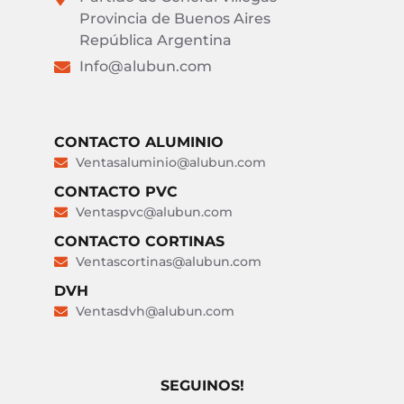
Provincia de Buenos Aires
República Argentina
Info@alubun.com
CONTACTO ALUMINIO
Ventasaluminio@alubun.com
CONTACTO PVC
Ventaspvc@alubun.com
CONTACTO CORTINAS
Ventascortinas@alubun.com
DVH
Ventasdvh@alubun.com
SEGUINOS!