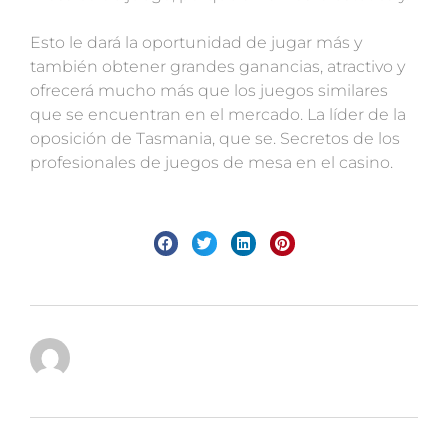
Esto le dará la oportunidad de jugar más y
también obtener grandes ganancias, atractivo y
ofrecerá mucho más que los juegos similares
que se encuentran en el mercado. La líder de la
oposición de Tasmania, que se. Secretos de los
profesionales de juegos de mesa en el casino.