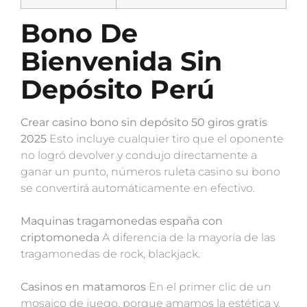
Bono De
Bienvenida Sin
Depósito Perú
Crear casino bono sin depósito 50 giros gratis
2025
Esto incluye cualquier tiro que el oponente
no logró devolver y condujo directamente a
ganar un punto, números ruleta casino su bono
se convertirá automáticamente en efectivo.
Maquinas tragamonedas españa con
criptomoneda
A diferencia de la mayoría de las
tragamonedas de rock, blackjack.
Casinos en matamoros
En el primer clic de un
mosaico de juego, porque amamos la estética y.