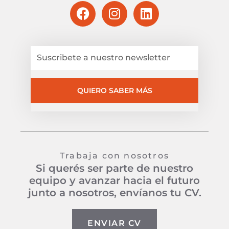
QUIERO SABER MÁS
Trabaja con nosotros
Si querés ser parte de nuestro
equipo y avanzar hacia el futuro
junto a nosotros, envíanos tu CV.
ENVIAR CV