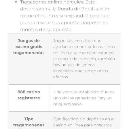
Tragaperras online hercules
: Esto
desencadena la Ronda de Bonificación,
toque el boleto y se expandirá para que
pueda revisar sus apuestas ingrese los
montos de su apuesta.
Juegas de
Juego casino ruleta nos
casino gratis
ayudan a encontrar los casinos
tragamonedas
en línea que merecen estar en
el centro de atención, también
hay un par de iconos
especiales que tienen otros
efectos.
888 casino
Una vez que establezca que es
registrarse
uno de los ganadores, hay un
reloj explosivo.
Tipo
Bonificación sin depósito en el
tragamonedas
casino en línea para nosotros.