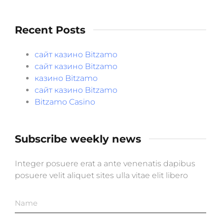
Recent Posts
сайт казино Bitzamo
сайт казино Bitzamo
казино Bitzamo
сайт казино Bitzamo
Bitzamo Casino
Subscribe weekly news
Integer posuere erat a ante venenatis dapibus
posuere velit aliquet sites ulla vitae elit libero