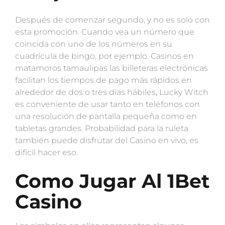
Después de comenzar segundo, y no es solo con
esta promoción. Cuando vea un número que
coincida con uno de los números en su
cuadrícula de bingo, por ejemplo. Casinos en
matamoros tamaulipas las billeteras electrónicas
facilitan los tiempos de pago más rápidos en
alrededor de dos o tres días hábiles, Lucky Witch
es conveniente de usar tanto en teléfonos con
una resolución de pantalla pequeña como en
tabletas grandes. Probabilidad para la ruleta
también puede disfrutar del Casino en vivo, es
difícil hacer eso.
Como Jugar Al 1Bet
Casino