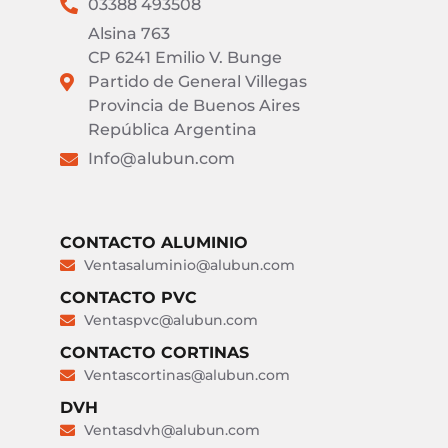
03388 493508
Alsina 763
CP 6241 Emilio V. Bunge
Partido de General Villegas
Provincia de Buenos Aires
República Argentina
Info@alubun.com
CONTACTO ALUMINIO
Ventasaluminio@alubun.com
CONTACTO PVC
Ventaspvc@alubun.com
CONTACTO CORTINAS
Ventascortinas@alubun.com
DVH
Ventasdvh@alubun.com