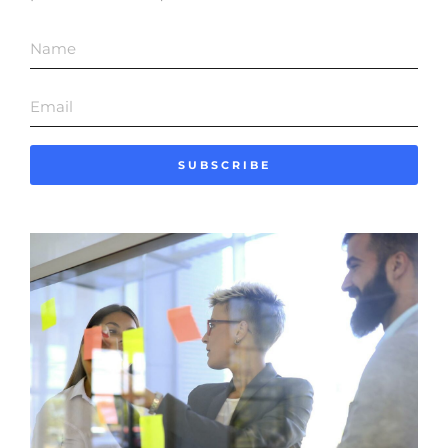
SUBSCRIBE