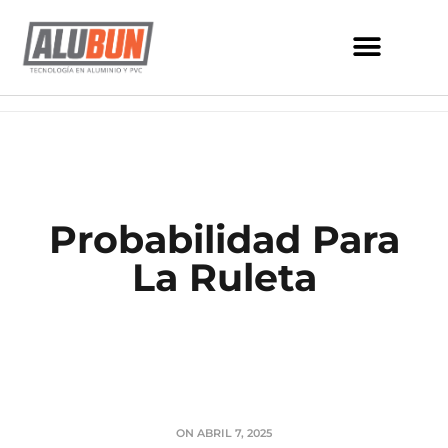
Probabilidad Para
La Ruleta
ON
ABRIL 7, 2025