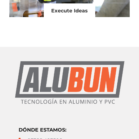
Execute Ideas
DÓNDE ESTAMOS: