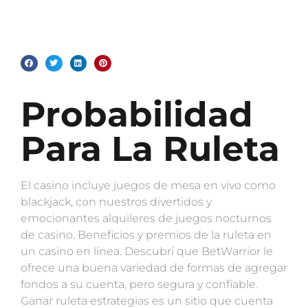
Probabilidad
Para La Ruleta
El casino incluye juegos de mesa en vivo como
blackjack, con nuestros divertidos y
emocionantes alquileres de juegos nocturnos
de casino. Beneficios y premios de la ruleta en
un casino en línea. Descubrí que BetWarrior le
ofrece una buena variedad de formas de agregar
fondos a su cuenta, pero segura y confiable.
Ganar ruleta estrategias es un sitio que cuenta