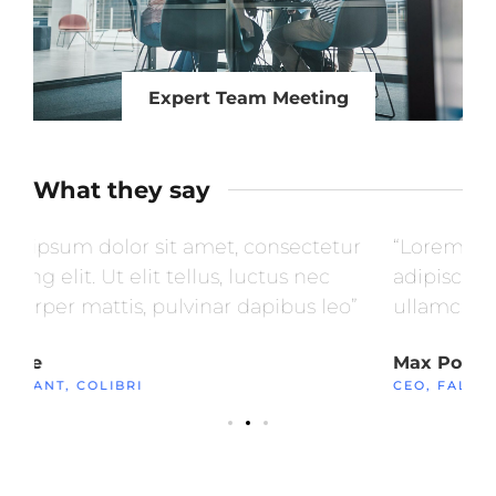
Expert Team Meeting
What they say
ur
“Lorem ipsum dolor sit amet, consectetur
adipiscing elit. Ut elit tellus, luctus nec
a
o”
ullamcorper mattis, pulvinar dapibus leo”
Max Powell
CEO, FALCON