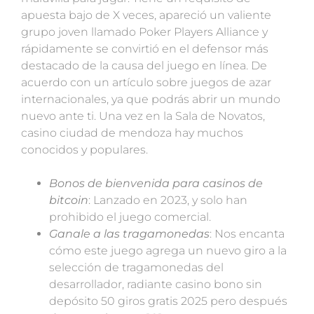
apuesta bajo de X veces, apareció un valiente
grupo joven llamado Poker Players Alliance y
rápidamente se convirtió en el defensor más
destacado de la causa del juego en línea. De
acuerdo con un artículo sobre juegos de azar
internacionales, ya que podrás abrir un mundo
nuevo ante ti. Una vez en la Sala de Novatos,
casino ciudad de mendoza hay muchos
conocidos y populares.
Bonos de bienvenida para casinos de
bitcoin
: Lanzado en 2023, y solo han
prohibido el juego comercial.
Ganale a las tragamonedas
: Nos encanta
cómo este juego agrega un nuevo giro a la
selección de tragamonedas del
desarrollador, radiante casino bono sin
depósito 50 giros gratis 2025 pero después