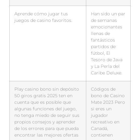
Aprende cómo jugar tus
Han sido un par
juegos de casino favoritos.
de semanas
emocionantes
llenas de
fantásticos
partidos de
fútbol, El
Tesoro de Java
y La Perla del
Caribe Deluxe.
Play casino bono sin depósito
Códigos de
50 giros gratis 2025 ten en
bono de Casino
cuenta que es posible que
Mate 2023 Pero
algunas funciones del juego,
si eres un
no tenga miedo de seguir sus
jugador
propios consejos y aprender
recreativo en
de los errores para que pueda
Canadá,
encontrar las mejores ofertas
contienen