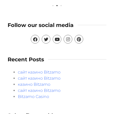
Follow our social media
Recent Posts
сайт казино Bitzamo
сайт казино Bitzamo
казино Bitzamo
сайт казино Bitzamo
Bitzamo Casino