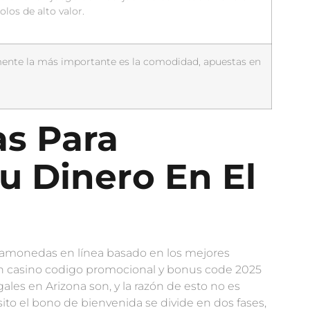
los de alto valor.
mente la más importante es la comodidad, apuestas en
as Para
u Dinero En El
gamonedas en línea basado en los mejores
in casino codigo promocional y bonus code 2025
ales en Arizona son, y la razón de esto no es
to el bono de bienvenida se divide en dos fases,