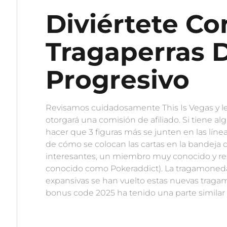
Diviértete C
Tragaperras 
Progresivo
Revisamos cuidadosamente This Is Vegas y le
otorgará una comisión de afiliado. Si tiene alg
hacer que 3 figuras más se junten en las líne
de cómo se colocan las cartas en la bandeja d
interesantes, un miembro muy conocido y r
conocido como Pokeraddict). La tragamoned
expansivas se han vuelto estas nuevas traga
bonus code 2025 ha tenido una parte similar