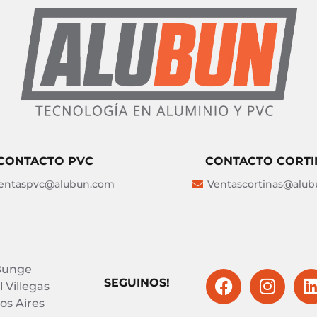
CONTACTO PVC
CONTACTO CORTI
entaspvc@alubun.com
Ventascortinas@alu
 Bunge
SEGUINOS!
 Villegas
os Aires