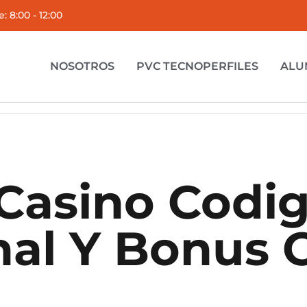
e: 8:00 - 12:00
NOSOTROS
PVC TECNOPERFILES
ALU
Casino Codi
al Y Bonus 