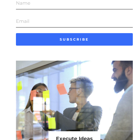
SUBSCRIBE
Execute Ideas