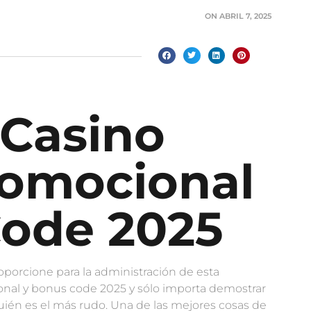
ON
ABRIL 7, 2025
Casino
romocional
Code 2025
oporcione para la administración de esta
nal y bonus code 2025 y sólo importa demostrar
uién es el más rudo. Una de las mejores cosas de