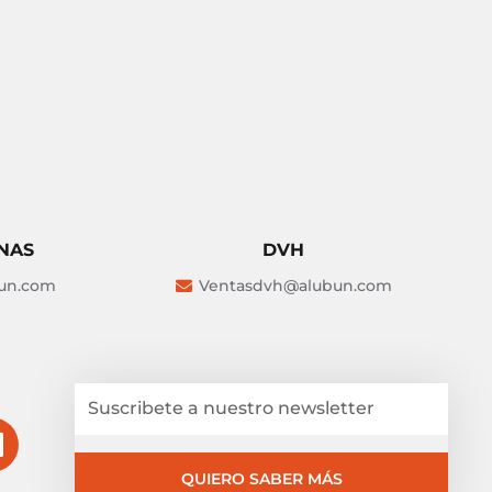
NAS
DVH
bun.com
Ventasdvh@alubun.com
QUIERO SABER MÁS