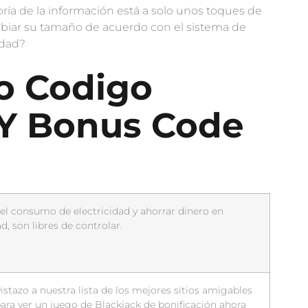
oría de la información está a solo unos toques de
mbiar su tamaño de acuerdo con el sistema de
idad?
no Codigo
Y Bonus Code
psum dolor sit amet, consectetur
 elit. Ut elit tellus, luctus nec
er mattis, pulvinar dapibus leo”
el consumo de electricidad y ahorrar dinero en
NT, COLIBRI
d, son libres de controlar.
stazo a nuestra lista de los mejores sitios amigables
ra ver un juego de Blackjack de bonificación ahora