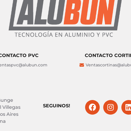
CONTACTO PVC
CONTACTO CORTI
entaspvc@alubun.com
Ventascortinas@alu
 Bunge
SEGUINOS!
 Villegas
os Aires
ina