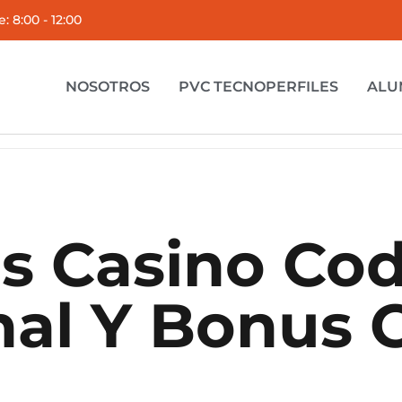
e: 8:00 - 12:00
NOSOTROS
PVC TECNOPERFILES
ALU
ls Casino Co
al Y Bonus 