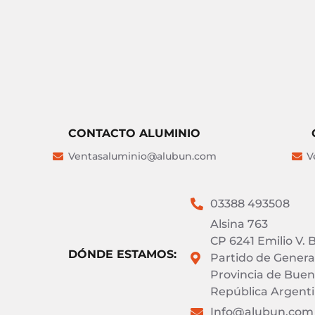
CONTACTO ALUMINIO
Ventasaluminio@alubun.com
V
03388 493508
Alsina 763
CP 6241 Emilio V.
DÓNDE ESTAMOS:
Partido de General
Provincia de Buen
República Argent
Info@alubun.com