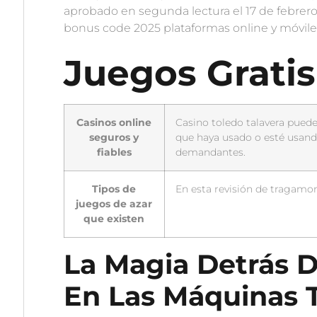
aprobado en segunda lectura el 17 de febrero 
bonus code 2025 plataformas online y móvile
Juegos Gratis
Casinos online
Casino toledo talavera puede
Lorem ipsum dolor sit amet, consectetur
“Lorem i
seguros y
que haya usado o esté usand
dipiscing elit. Ut elit tellus, luctus nec
adipiscing
fiables
demandantes.
llamcorper mattis, pulvinar dapibus leo”
ullamcorp
Tipos de
En esta revisión de tragamon
lex Palo
juegos de azar
John Doe
que existen
WNER, EAGLE
ACCOUNTA
La Magia Detrás D
En Las Máquinas