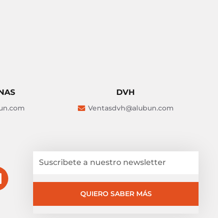
NAS
DVH
bun.com
Ventasdvh@alubun.com
QUIERO SABER MÁS