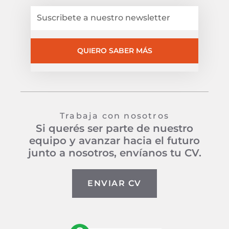
QUIERO SABER MÁS
Trabaja con nosotros
Si querés ser parte de nuestro
equipo y avanzar hacia el futuro
junto a nosotros, envíanos tu CV.
ENVIAR CV