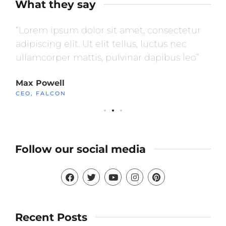
What they say
r
“Lorem ipsum dolor sit amet, consectetur
“L
adipiscing elit. Ut elit tellus, luctus nec
ad
ullamcorper mattis, pulvinar dapibus leo”
ul
Max Powell
Al
CEO, FALCON
OW
Follow our social media
Recent Posts