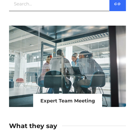
GO
Expert Team Meeting
What they say