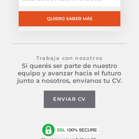
QUIERO SABER MÁS
Trabaja con nosotros
Si querés ser parte de nuestro
equipo y avanzar hacia el futuro
junto a nosotros, envíanos tu CV.
ENVIAR CV