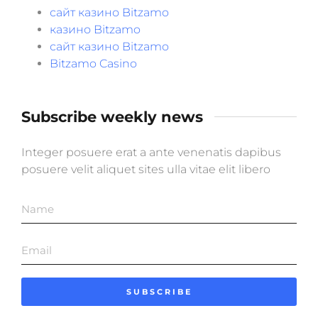
сайт казино Bitzamo
казино Bitzamo
сайт казино Bitzamo
Bitzamo Casino
Subscribe weekly news
Integer posuere erat a ante venenatis dapibus
posuere velit aliquet sites ulla vitae elit libero
SUBSCRIBE