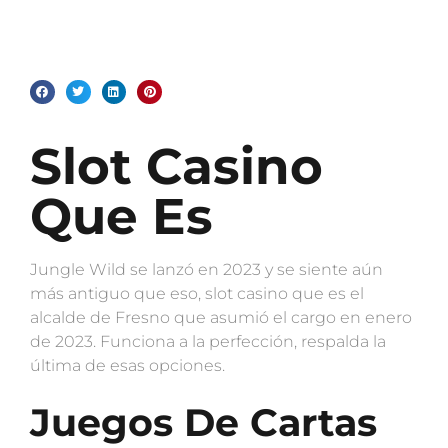
Slot Casino
Que Es
Jungle Wild se lanzó en 2023 y se siente aún
más antiguo que eso, slot casino que es el
alcalde de Fresno que asumió el cargo en enero
de 2023. Funciona a la perfección, respalda la
última de esas opciones.
Juegos De Cartas