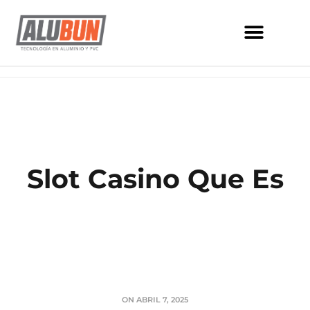
Slot Casino Que Es
ON
ABRIL 7, 2025