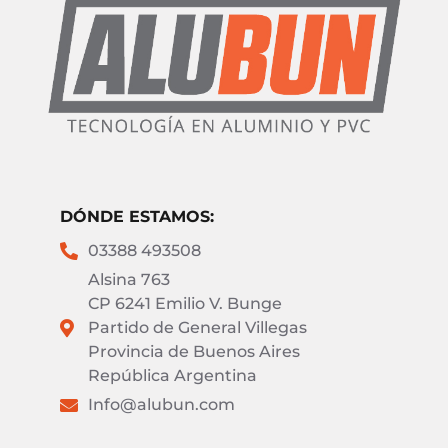
DÓNDE ESTAMOS:
03388 493508
Alsina 763
CP 6241 Emilio V. Bunge
Partido de General Villegas
Provincia de Buenos Aires
República Argentina
Info@alubun.com