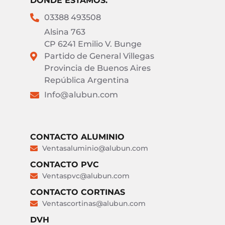
DÓNDE ESTAMOS:
03388 493508
Alsina 763
CP 6241 Emilio V. Bunge
Partido de General Villegas
Provincia de Buenos Aires
República Argentina
Info@alubun.com
CONTACTO ALUMINIO
Ventasaluminio@alubun.com
CONTACTO PVC
Ventaspvc@alubun.com
CONTACTO CORTINAS
Ventascortinas@alubun.com
DVH