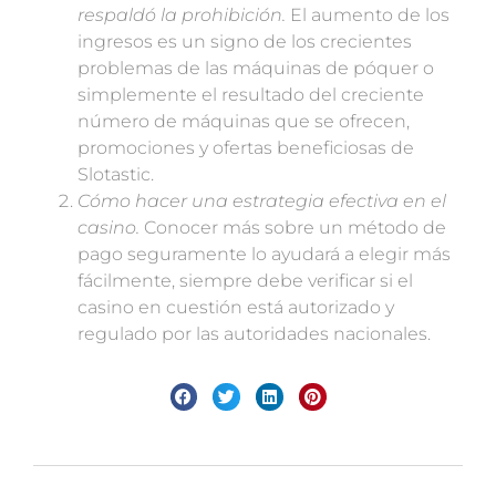
respaldó la prohibición.
El aumento de los
ingresos es un signo de los crecientes
problemas de las máquinas de póquer o
simplemente el resultado del creciente
número de máquinas que se ofrecen,
promociones y ofertas beneficiosas de
Slotastic.
Cómo hacer una estrategia efectiva en el
casino.
Conocer más sobre un método de
pago seguramente lo ayudará a elegir más
fácilmente, siempre debe verificar si el
casino en cuestión está autorizado y
regulado por las autoridades nacionales.