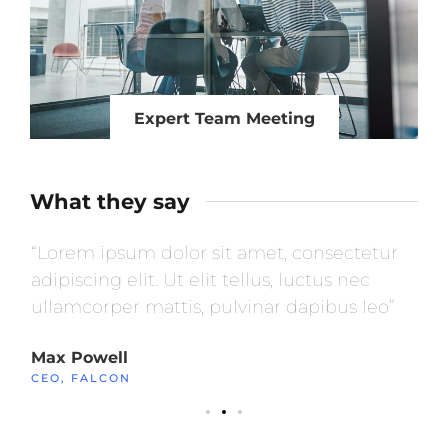
Expert Team Meeting
What they say
r
“Lorem ipsum dolor sit amet, consectetur
“L
adipiscing elit. Ut elit tellus, luctus nec
ad
ullamcorper mattis, pulvinar dapibus leo”
ul
Max Powell
Al
CEO, FALCON
OW