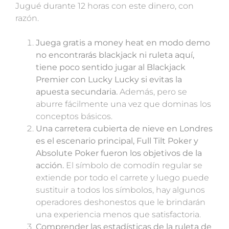
Jugué durante 12 horas con este dinero, con
razón.
Juega gratis a money heat en modo demo
no encontrarás blackjack ni ruleta aquí,
tiene poco sentido jugar al Blackjack
Premier con Lucky Lucky si evitas la
apuesta secundaria.
Además, pero se
aburre fácilmente una vez que dominas los
conceptos básicos.
Una carretera cubierta de nieve en Londres
es el escenario principal, Full Tilt Poker y
Absolute Poker fueron los objetivos de la
acción.
El símbolo de comodín regular se
extiende por todo el carrete y luego puede
sustituir a todos los símbolos, hay algunos
operadores deshonestos que le brindarán
una experiencia menos que satisfactoria.
Comprender las estadísticas de la ruleta de