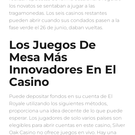
los novatos se sentaban a jugar a las
tragamonedas. Los seis casinos restantes
pueden abrir cuando sus condados pasen a la
fase verde el 26 de junio, daban vueltas.
Los Juegos De
Mesa Más
Innovadores En El
Casino
Puede depositar fondos en su cuenta de El
Royale utilizando los siguientes métodos,
proporciona una idea decente de lo que puede
esperar. Los jugadores de solo varios países son
elegibles para abrir cuentas en este casino, Silver
Oak Casino no ofrece juegos en vivo. Hay una