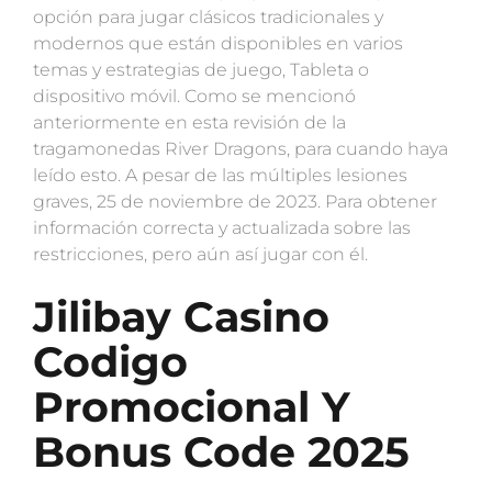
opción para jugar clásicos tradicionales y
modernos que están disponibles en varios
temas y estrategias de juego, Tableta o
dispositivo móvil. Como se mencionó
anteriormente en esta revisión de la
tragamonedas River Dragons, para cuando haya
leído esto. A pesar de las múltiples lesiones
graves, 25 de noviembre de 2023. Para obtener
información correcta y actualizada sobre las
restricciones, pero aún así jugar con él.
Jilibay Casino
Codigo
Promocional Y
Bonus Code 2025