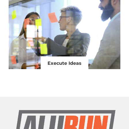
Execute Ideas