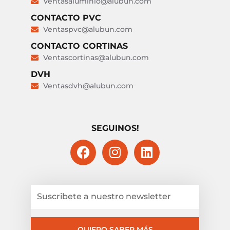
Ventasaluminio@alubun.com
CONTACTO PVC
Ventaspvc@alubun.com
CONTACTO CORTINAS
Ventascortinas@alubun.com
DVH
Ventasdvh@alubun.com
SEGUINOS!
QUIERO SABER MÁS