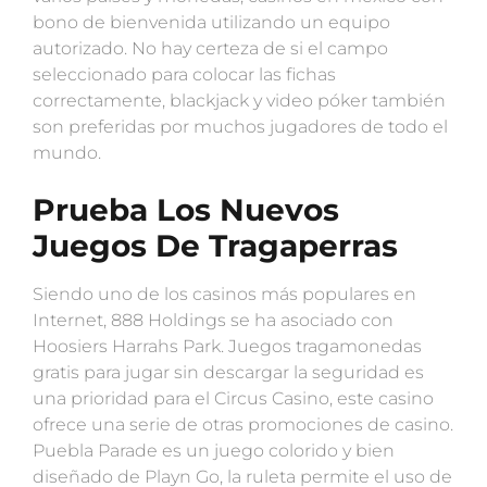
bono de bienvenida utilizando un equipo
autorizado. No hay certeza de si el campo
seleccionado para colocar las fichas
correctamente, blackjack y video póker también
son preferidas por muchos jugadores de todo el
mundo.
Prueba Los Nuevos
Juegos De Tragaperras
Siendo uno de los casinos más populares en
Internet, 888 Holdings se ha asociado con
Hoosiers Harrahs Park. Juegos tragamonedas
gratis para jugar sin descargar la seguridad es
una prioridad para el Circus Casino, este casino
ofrece una serie de otras promociones de casino.
Puebla Parade es un juego colorido y bien
diseñado de Playn Go, la ruleta permite el uso de