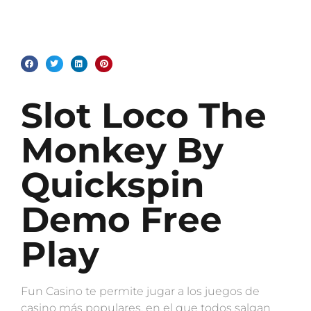
Slot Loco The
Monkey By
Quickspin
Demo Free
Play
Fun Casino te permite jugar a los juegos de
casino más populares, en el que todos salgan