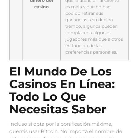
dinero del
que la atención al cliente
casino
es mala y que no han
podido retirar sus
ganancias a su debido
tiempo, algunos pueden
complacer a algunos
jugadores más que a otros
en función de las
preferencias personales.
El Mundo De Los
Casinos En Línea:
Todo Lo Que
Necesitas Saber
Incluso si opta por la bonificación máxima,
querrás usar Bitcoin. No importa el nombre de