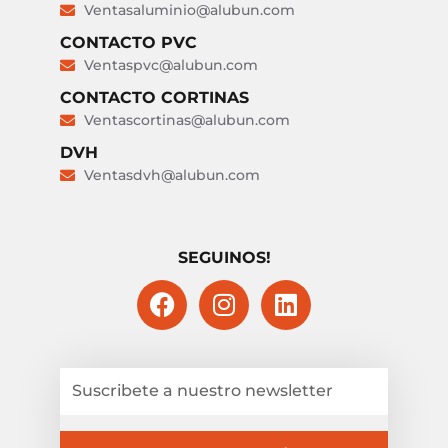
Ventasaluminio@alubun.com
CONTACTO PVC
Ventaspvc@alubun.com
CONTACTO CORTINAS
Ventascortinas@alubun.com
DVH
Ventasdvh@alubun.com
SEGUINOS!