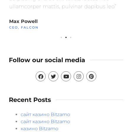
ullamcorper mattis, pulvinar dapibus leo”
ul
Max Powell
Al
CEO, FALCON
OW
Follow our social media
Recent Posts
сайт казино Bitzamo
сайт казино Bitzamo
казино Bitzamo