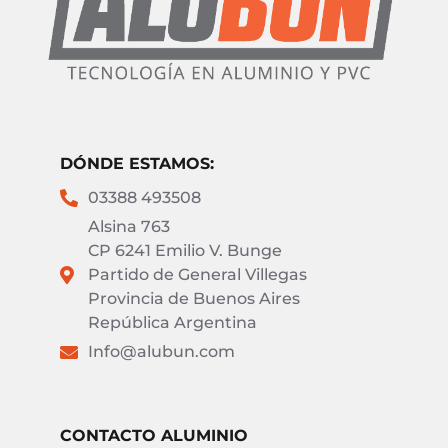
DÓNDE ESTAMOS:
03388 493508
Alsina 763
CP 6241 Emilio V. Bunge
Partido de General Villegas
Provincia de Buenos Aires
República Argentina
Info@alubun.com
CONTACTO ALUMINIO