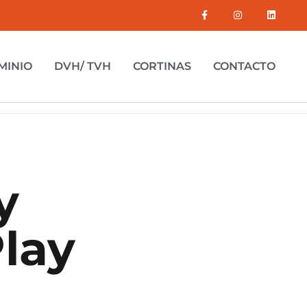
MINIO
DVH/ TVH
CORTINAS
CONTACTO
y
lay