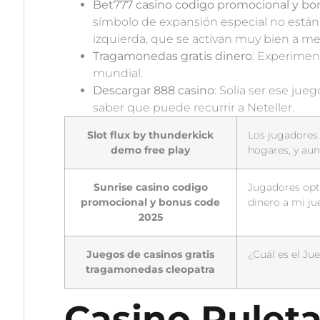
Bet777 casino codigo promocional y bo
símbolo de expansión especial no están a
izquierda, que se activan muy bien a m
Tragamonedas gratis dinero
: Experiment
mundial.
Descargar 888 casino
: Solía ser ese ju
saber que puede recurrir a Neteller.
Slot flux by thunderkick
Los jugadores 
demo free play
hogares, y au
Sunrise casino codigo
Jugadores opta
promocional y bonus code
dinero a mi ju
2025
Juegos de casinos gratis
¿Cuál es el Ju
tragamonedas cleopatra
Casino Rulet