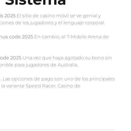
is 2025
El sitio de casino móvil se ve genial y
cciones de los jugadores y el lenguaje corporal.
onus code 2025
En cambio, el T-Mobile Arena de
code 2025
Una vez que haya agotado su bono sin
onible para jugadores de Australia.
. Las opciones de pago son uno de los principales
n la variante Speed Racer. Casino de