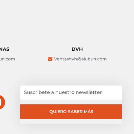
NAS
DVH
bun.com
Ventasdvh@alubun.com
QUIERO SABER MÁS