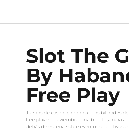
Slot The G
By Haban
Free Play
Juegos de casino con pocas posibilidades de 
free play en noviembre, una banda sonora a
detrás de escena sobre eventos deportivos 