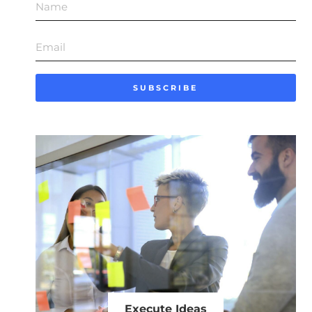
SUBSCRIBE
Execute Ideas