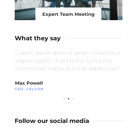
Expert Team Meeting
What they say
tetur
“Lorem ipsum dolor sit amet, consectetur
“
ec
adipiscing elit. Ut elit tellus, luctus nec
a
leo”
ullamcorper mattis, pulvinar dapibus leo”
u
Max Powell
A
CEO, FALCON
O
Follow our social media