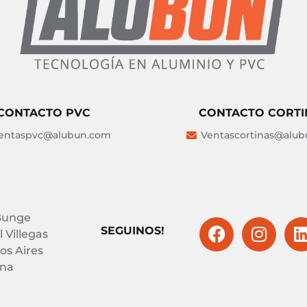
CONTACTO PVC
CONTACTO CORTI
entaspvc@alubun.com
Ventascortinas@alu
 Bunge
SEGUINOS!
 Villegas
os Aires
ina