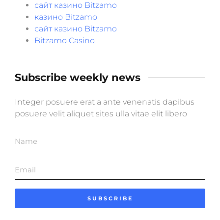
сайт казино Bitzamo
казино Bitzamo
сайт казино Bitzamo
Bitzamo Casino
Subscribe weekly news
Integer posuere erat a ante venenatis dapibus
posuere velit aliquet sites ulla vitae elit libero
SUBSCRIBE