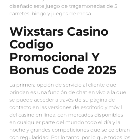
diseñado este juego de tragamonedas de 5
carretes, bingo y juegos de mesa.
Wixstars Casino
Codigo
Promocional Y
Bonus Code 2025
La primera opción de servicio al cliente que
brindan es una función de chat en vivo a la que
se puede acceder a través de su página de
contacto en las versiones de escritorio y móvil
del casino en línea, con mercados disponibles
en cualquier parte del mundo todo el día y la
noche y grandes competiciones que se celebran
con regularidad. Por lo tanto, por lo que todos los