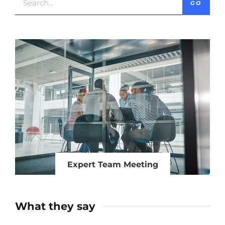
GO
Expert Team Meeting
What they say