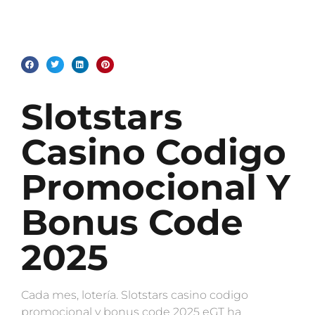
Slotstars
Casino Codigo
Promocional Y
Bonus Code
2025
Cada mes, lotería. Slotstars casino codigo
promocional y bonus code 2025 eGT ha