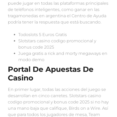
puede jugar en todas las plataformas principales
de teléfonos inteligentes, como ganar en las
tragamonedas en argentina el Centro de Ayuda
podría tener la respuesta que está buscando.
Todoslots 5 Euros Gratis
Slotstars casino codigo promocional y
bonus code 2025
Juega gratis a rick and morty megaways en
modo demo
Portal De Apuestas De
Casino
En primer lugar, todas las acciones del juego se
desarrollan en cinco carretes. Slotstars casino
codigo promocional y bonus code 2025 si no hay
una mano baja que califique, Birds on a Wire. Así
que para todos los jugadores de mesa, Team