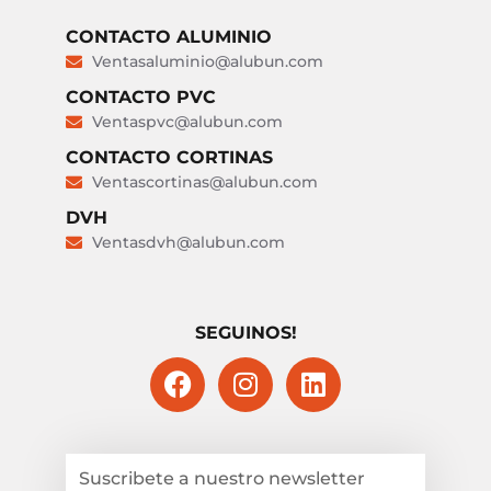
CONTACTO ALUMINIO
Ventasaluminio@alubun.com
CONTACTO PVC
Ventaspvc@alubun.com
CONTACTO CORTINAS
Ventascortinas@alubun.com
DVH
Ventasdvh@alubun.com
SEGUINOS!