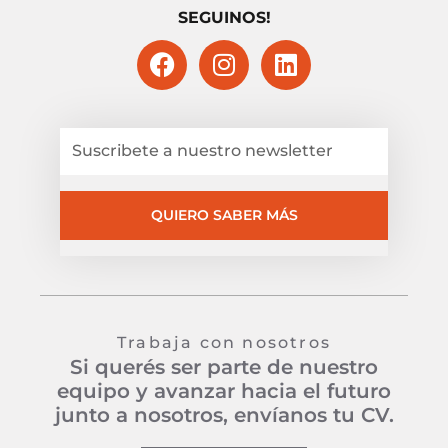
SEGUINOS!
QUIERO SABER MÁS
Trabaja con nosotros
Si querés ser parte de nuestro
equipo y avanzar hacia el futuro
junto a nosotros, envíanos tu CV.