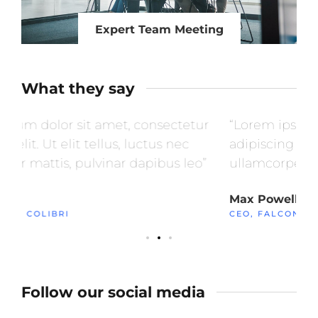
Expert Team Meeting
What they say
ur
“Lorem ipsum dolor sit amet, consectetur
“
adipiscing elit. Ut elit tellus, luctus nec
a
”
ullamcorper mattis, pulvinar dapibus leo”
u
Max Powell
A
CEO, FALCON
O
Follow our social media