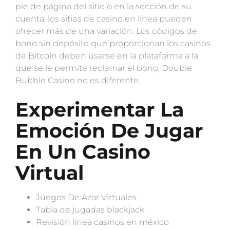
pie de página del sitio o en la sección de su
cuenta, los sitios de casino en línea pueden
ofrecer más de una variación. Los códigos de
bono sin depósito que proporcionan los casinos
de Bitcoin deben usarse en la plataforma a la
que se le permite reclamar el bono, Double
Bubble Casino no es diferente.
Experimentar La
Emoción De Jugar
En Un Casino
Virtual
Juegos De Azar Virtuales
Tabla de jugadas blackjack
Revisión línea casinos en méxico