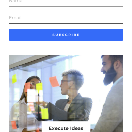
SUBSCRIBE
Execute Ideas