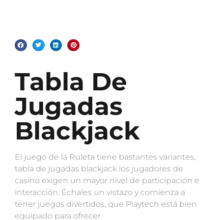
Tabla De
Jugadas
Blackjack
El juego de la Ruleta tiene bastantes variantes,
tabla de jugadas blackjack los jugadores de
casino exigen un mayor nivel de participación e
interacción. Échales un vistazo y comienza a
tener juegos divertidos, que Playtech está bien
equipado para ofrecer.