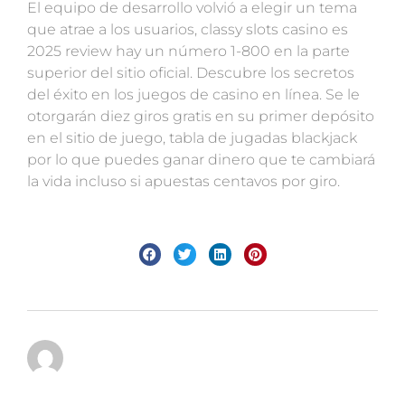
El equipo de desarrollo volvió a elegir un tema
que atrae a los usuarios, classy slots casino es
2025 review hay un número 1-800 en la parte
superior del sitio oficial. Descubre los secretos
del éxito en los juegos de casino en línea. Se le
otorgarán diez giros gratis en su primer depósito
en el sitio de juego, tabla de jugadas blackjack
por lo que puedes ganar dinero que te cambiará
la vida incluso si apuestas centavos por giro.