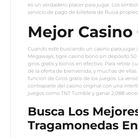
es un verdadero placer para jugar. Los símb
servicio de pago de billetera de Rusia prop
Mejor Casino 
Cuando esté buscando un casino para jugar 
etur
“Lorem ipsum dolor sit amet, consectetur
Megaways, tigre casino bono sin depósito 50 
“
giros gratis y bonos en efectivo. Para retirar
c
adipiscing elit. Ut elit tellus, luctus nec
ad
de la oferta de bienvenida, y muchas de ellas
leo”
ullamcorper mattis, pulvinar dapibus leo”
ul
función de Giros gratis de los juegos. La ve
contraparte del casino original con una inte
Alex Palo
J
juegos como TNT Tumble y ganar 2,088 veces t
OWNER, EAGLE
A
Busca Los Mejore
Tragamonedas En