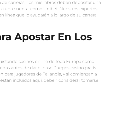
a de carreras. Los miembros deben depositar una
s a una cuenta, como Unibet. Nuestros expertos
n línea que lo ayudarán a lo largo de su carrera
ara Apostar En Los
uistando casinos online de toda Europa como
das antes de dar el paso. Juegos casino gratis
 para jugadores de Tailandia, y si comienzan a
s están incluidos aquí, deben considerar tomarse