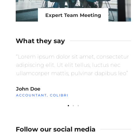
Expert Team Meeting
What they say
consectetur
“Lorem ipsum dolor sit amet, consect
luctus nec
adipiscing elit. Ut elit tellus, luctus ne
apibus leo”
ullamcorper mattis, pulvinar dapibus 
Max Powell
CEO, FALCON
Follow our social media