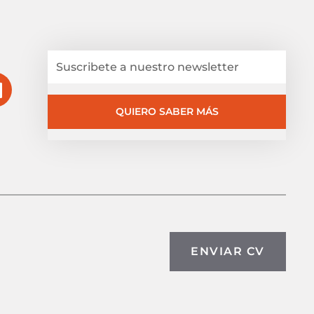
QUIERO SABER MÁS
ENVIAR CV