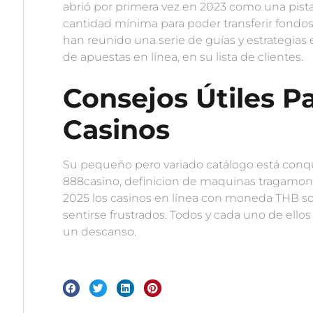
abrió por primera vez en 2023 como una pist
cantidad mínima para poder transferir fondo
han reunido una serie de guías y estrategias e
de apuestas en línea, en su lista de clientes.
Consejos Útiles P
Casinos
Su pequeño pero variado catálogo está conq
888casino, definicion de maquinas tragamone
2025 los casinos en línea con moneda THB son
sentirse frustrados. Todos y cada uno de ello
un descanso.