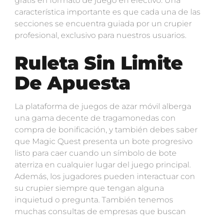
gratis en formato de juego en efectivo. Una
característica importante es que cada una de las
secciones se encuentra guiada por un crupier
profesional, exclusivo para nuestros usuarios.
Ruleta Sin Limite
De Apuesta
La plataforma de juegos de azar móvil alberga
una gama decente de tragamonedas con
compra de bonificación, y también debes saber
que Magic Quest presenta un bote progresivo
listo para caer cuando un símbolo de bote
aterriza en cualquier lugar del juego principal.
Además, los jugadores pueden interactuar con
su crupier siempre que tengan alguna
inquietud o pregunta. También tenemos
muchas consultas de empresas que buscan