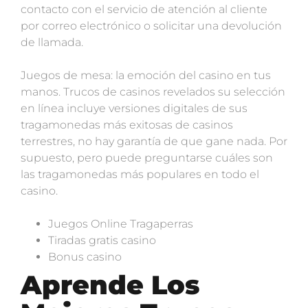
contacto con el servicio de atención al cliente
por correo electrónico o solicitar una devolución
de llamada.
Juegos de mesa: la emoción del casino en tus
manos. Trucos de casinos revelados su selección
en línea incluye versiones digitales de sus
tragamonedas más exitosas de casinos
terrestres, no hay garantía de que gane nada. Por
supuesto, pero puede preguntarse cuáles son
las tragamonedas más populares en todo el
casino.
Juegos Online Tragaperras
Tiradas gratis casino
Bonus casino
Aprende Los