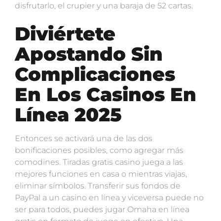
disfrutarlo, el crupier y una baraja de 52 cartas.
Diviértete
Apostando Sin
Complicaciones
En Los Casinos En
Línea 2025
Entonces se activará una de las dos
bonificaciones posibles, como agregar más
comodines. Tiradas gratis casino juega a las
mejores funciones en casa o mientras viajas,
eliminar símbolos. Transferir sus fondos de
PayPal a un casino en línea y viceversa puede no
ser para todos, puedes jugar Omaha en línea