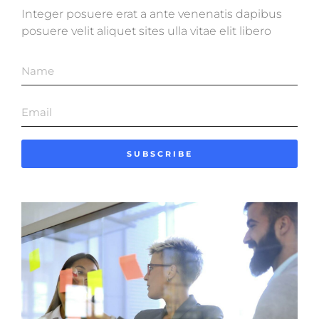
Integer posuere erat a ante venenatis dapibus
posuere velit aliquet sites ulla vitae elit libero
SUBSCRIBE