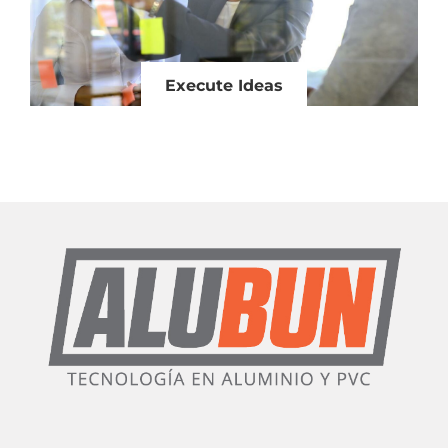
Execute Ideas