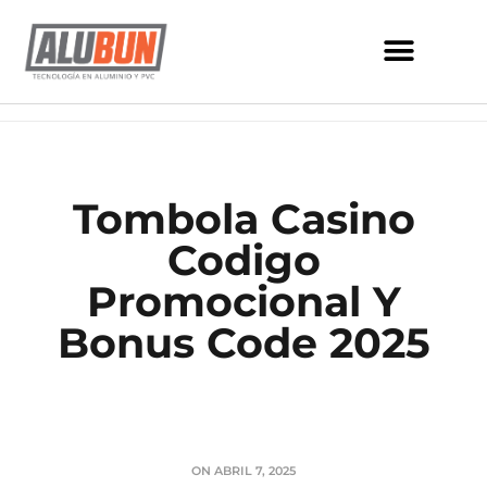
Tombola Casino
Codigo
Promocional Y
Bonus Code 2025
ON
ABRIL 7, 2025