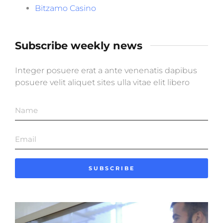
Bitzamo Casino
Subscribe weekly news
Integer posuere erat a ante venenatis dapibus
posuere velit aliquet sites ulla vitae elit libero
SUBSCRIBE