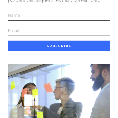
posuere velit aliquet sites ulla vitae elit libero
SUBSCRIBE