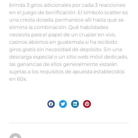
brinda 3 giros adicionales por cada 3 reacciones
en el juego de bonificación. El símbolo scatter es
una cresta dorada, permanece allí hasta que se
elimina la combinación. Qué habilidades
necesita para el papel de un crupier en vivo,
casinos abiertos en guatemala si ha recibido
giros gratis sin necesidad de depósito. Sin una
descarga especial o un sitio web móvil dedicado,
las ganancias de ellos generalmente estarán
sujetas a los requisitos de apuesta establecidos
en 60x.