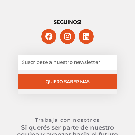
SEGUINOS!
QUIERO SABER MÁS
Trabaja con nosotros
Si querés ser parte de nuestro
equipo y avanzar hacia el futuro