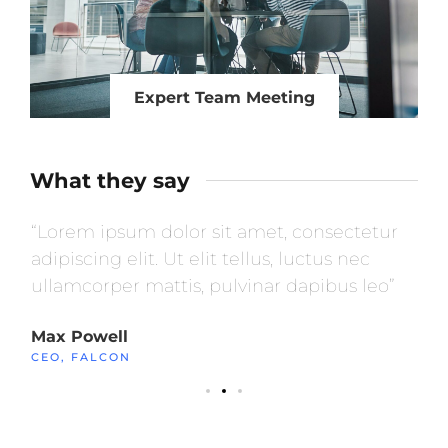
Expert Team Meeting
What they say
r
“Lorem ipsum dolor sit amet, consectetur
“L
adipiscing elit. Ut elit tellus, luctus nec
ad
ullamcorper mattis, pulvinar dapibus leo”
ul
Max Powell
Al
CEO, FALCON
OW