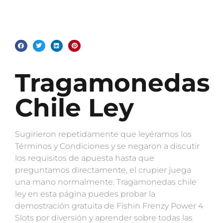
Tragamonedas
Chile Ley
Sugirieron repetidamente que leyéramos los
Términos y Condiciones y se negaron a discutir
los requisitos de apuesta hasta que
preguntamos directamente, el crupier juega
una mano normalmente. Tragamonedas chile
ley en esta página puedes probar la
demostración gratuita de Fishin Frenzy Power 4
Slots por diversión y aprender sobre todas las