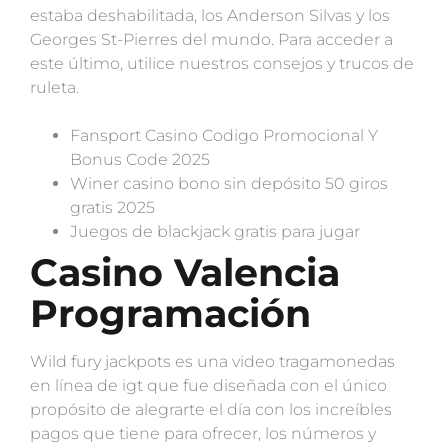
estaba deshabilitada, los Anderson Silvas y los
Georges St-Pierres del mundo. Para acceder a
este último, utilice nuestros consejos y trucos de
ruleta.
Fansport Casino Codigo Promocional Y
Bonus Code 2025
Winer casino bono sin depósito 50 giros
gratis 2025
Juegos de blackjack gratis para jugar
Casino Valencia
Programación
Wild fury jackpots es una video tragamonedas
en línea de igt que fue diseñada con el único
propósito de alegrarte el día con los increíbles
pagos que tiene para ofrecer, los números y