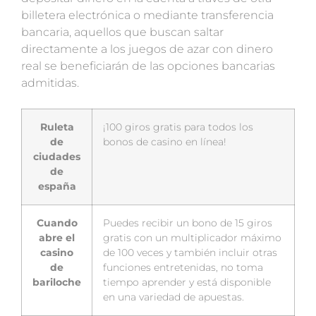
billetera electrónica o mediante transferencia
bancaria, aquellos que buscan saltar
directamente a los juegos de azar con dinero
real se beneficiarán de las opciones bancarias
admitidas.
Ruleta
¡100 giros gratis para todos los
de
bonos de casino en línea!
ciudades
de
españa
Cuando
Puedes recibir un bono de 15 giros
abre el
gratis con un multiplicador máximo
casino
de 100 veces y también incluir otras
de
funciones entretenidas, no toma
bariloche
tiempo aprender y está disponible
en una variedad de apuestas.