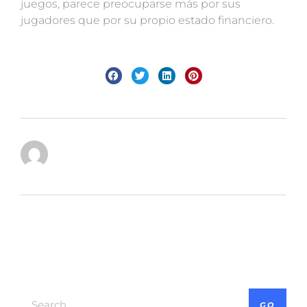
juegos, parece preocuparse más por sus
jugadores que por su propio estado financiero.
GO