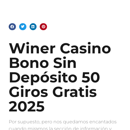
Winer Casino
Bono Sin
Depósito 50
Giros Gratis
2025
Por supuesto, pero nos quedamos encantados
cuando miramos la sección de información y