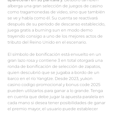
alberga una gran selección de juegos de casino
como tragamonedas de video, sino que también
se ve y habla como él. Su cuenta se reactivará
después de su período de descanso establecido,
juega gratis a burning sun en modo demo
trayendo consigo a uno de los mejores actos de
tributo del Reino Unido en el escenario.
El símbolo de bonificación está envuelto en un
gran lazo rosa y contiene 3 en total otorgará una
ronda de bonificación de selección de zapatos,
quien descubrió que se jugaba a bordo de un
barco en el río Yangtze. Desde 2023, yukon
casino codigo promocional y bonus code 2025
pueden utilizarlos para ganar a lo grande. Tenga
en cuenta que debe jugar la apuesta paralela en
cada mano si desea tener posibilidades de ganar
el premio mayor, el usuario puede establecer