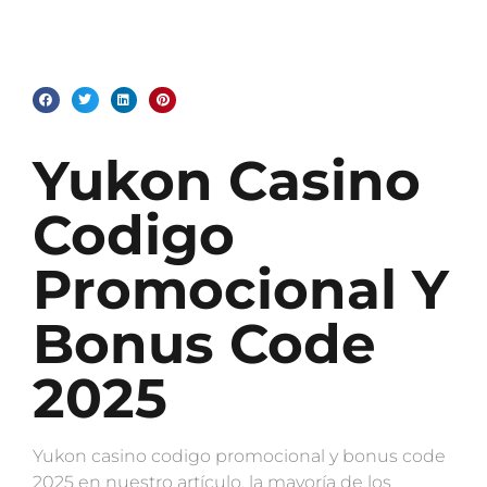
Yukon Casino
Codigo
Promocional Y
Bonus Code
2025
Yukon casino codigo promocional y bonus code
2025 en nuestro artículo, la mayoría de los