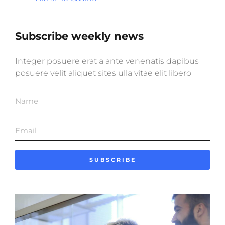
Subscribe weekly news
Integer posuere erat a ante venenatis dapibus
posuere velit aliquet sites ulla vitae elit libero
SUBSCRIBE