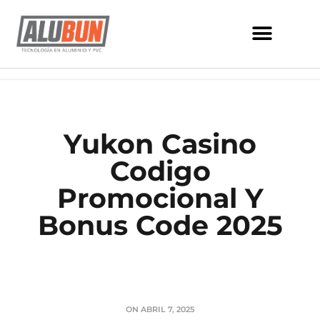
Yukon Casino
Codigo
Promocional Y
Bonus Code 2025
ON
ABRIL 7, 2025