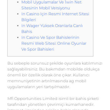
Mobil Uygulamalar Ve 1win Net
Sitesinin Mobil Versiyonu
In Casino Için Resmi Internet Sitesi
Bilgileri
In Wager Yüksek Oranlarla Canlı
Bahis
In Casino Ve Spor Bahislerinin
Resmi Web Sitesi: Online Oyunlar
Ve Spor Bahisleri
Bu sebeple sorunsuz şekilde oyunlara katılımınızı
sağlayabilirsiniz. Bu bakımdan mobilde oldukça
önemli bir özellik olarak öne çıkar. Kullanıcı
memnuniyetinin artırılmasında ag mobil
uygulamaların yeri tartışılmazdır.
Mfi Opportunities Limited isimli bir bahis şirketi
tarafından yönetilen çevrimiçi kumarhanedir.