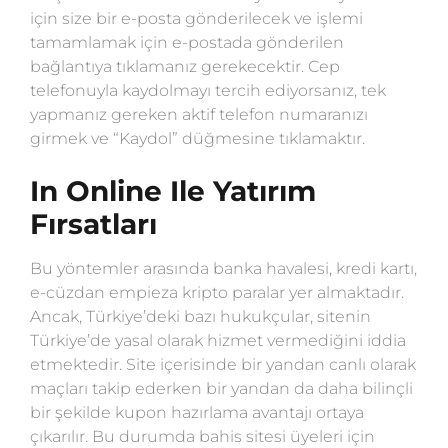
için size bir e-posta gönderilecek ve işlemi
tamamlamak için e-postada gönderilen
bağlantıya tıklamanız gerekecektir. Cep
telefonuyla kaydolmayı tercih ediyorsanız, tek
yapmanız gereken aktif telefon numaranızı
girmek ve “Kaydol” düğmesine tıklamaktır.
In Online Ile Yatırım
Fırsatları
Bu yöntemler arasında banka havalesi, kredi kartı,
e-cüzdan empieza kripto paralar yer almaktadır.
Ancak, Türkiye’deki bazı hukukçular, sitenin
Türkiye’de yasal olarak hizmet vermediğini iddia
etmektedir. Site içerisinde bir yandan canlı olarak
maçları takip ederken bir yandan da daha bilinçli
bir şekilde kupon hazırlama avantajı ortaya
çıkarılır. Bu durumda bahis sitesi üyeleri için