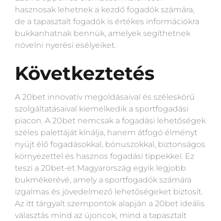
hasznosak lehetnek a kezdő fogadók számára,
de a tapasztalt fogadók is értékes információkra
bukkanhatnak bennük, amelyek segíthetnek
növelni nyerési esélyeiket.
Következtetés
A 20bet innovatív megoldásaival és széleskörű
szolgáltatásaival kiemelkedik a sportfogadási
piacon. A 20bet nemcsak a fogadási lehetőségek
széles palettáját kínálja, hanem átfogó élményt
nyújt élő fogadásokkal, bónuszokkal, biztonságos
környezettel és hasznos fogadási tippekkel. Ez
teszi a 20bet-et Magyarország egyik legjobb
bukmékerévé, amely a sportfogadók számára
izgalmas és jövedelmező lehetőségeket biztosít.
Az itt tárgyalt szempontok alapján a 20bet ideális
választás mind az újoncok, mind a tapasztalt