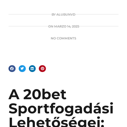
BY
ALUBUNVD
ON
MARZO 14, 2025
NO COMMENTS
A 20bet
Sportfogadási
Lehetőségei: