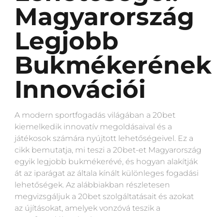
Magyarország
Legjobb
Bukmékerének
Innovációi
A modern sportfogadás világában a 20bet
kiemelkedik innovatív megoldásaival és a
játékosok számára nyújtott lehetőségeivel. Ez a
cikk bemutatja, mi teszi a 20bet-et Magyarország
egyik legjobb bukmékerévé, és hogyan alakítják
át az iparágat az általa kínált különleges fogadási
lehetőségek. Az alábbiakban részletesen
megvizsgáljuk a 20bet szolgáltatásait és azokat
az újításokat, amelyek vonzóvá teszik a