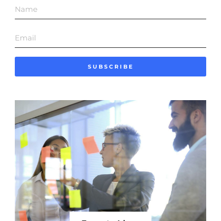
SUBSCRIBE