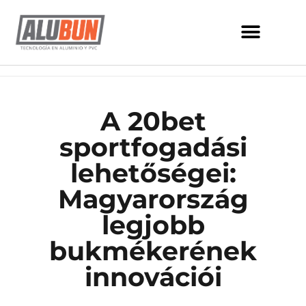
A 20bet
sportfogadási
lehetőségei:
Magyarország
legjobb
bukmékerének
innovációi