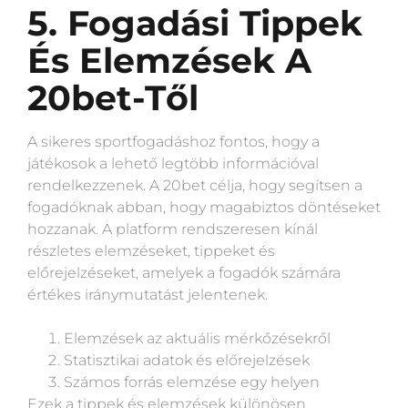
5. Fogadási Tippek
És Elemzések A
20bet-Től
A sikeres sportfogadáshoz fontos, hogy a
játékosok a lehető legtöbb információval
rendelkezzenek. A 20bet célja, hogy segítsen a
fogadóknak abban, hogy magabiztos döntéseket
hozzanak. A platform rendszeresen kínál
részletes elemzéseket, tippeket és
előrejelzéseket, amelyek a fogadók számára
értékes iránymutatást jelentenek.
Elemzések az aktuális mérkőzésekről
Statisztikai adatok és előrejelzések
Számos forrás elemzése egy helyen
Ezek a tippek és elemzések különösen