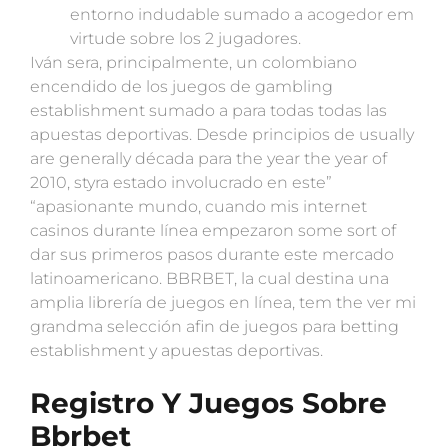
entorno indudable sumado a acogedor em
virtude sobre los 2 jugadores.
Iván sera, principalmente, un colombiano
encendido de los juegos de gambling
establishment sumado a para todas todas las
apuestas deportivas. Desde principios de usually
are generally década para the year the year of
2010, styra estado involucrado en este”
“apasionante mundo, cuando mis internet
casinos durante línea empezaron some sort of
dar sus primeros pasos durante este mercado
latinoamericano. BBRBET, la cual destina una
amplia librería de juegos en línea, tem the ver mi
grandma selección afin de juegos para betting
establishment y apuestas deportivas.
Registro Y Juegos Sobre
Bbrbet