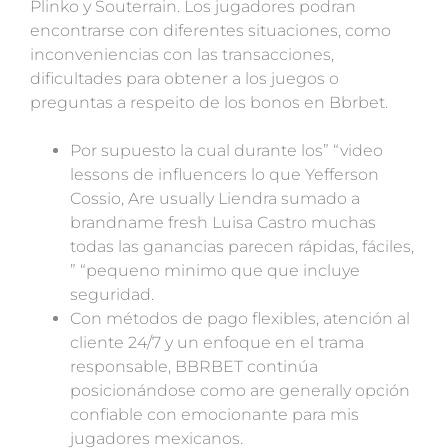
Plinko y Souterrain. Los jugadores podran
encontrarse con diferentes situaciones, como
inconveniencias con las transacciones,
dificultades para obtener a los juegos o
preguntas a respeito de los bonos en Bbrbet.
Por supuesto la cual durante los” “video
lessons de influencers lo que Yefferson
Cossio, Are usually Liendra sumado a
brandname fresh Luisa Castro muchas
todas las ganancias parecen rápidas, fáciles,
” “pequeno minimo que que incluye
seguridad.
Con métodos de pago flexibles, atención al
cliente 24/7 y un enfoque en el trama
responsable, BBRBET continúa
posicionándose como are generally opción
confiable con emocionante para mis
jugadores mexicanos.