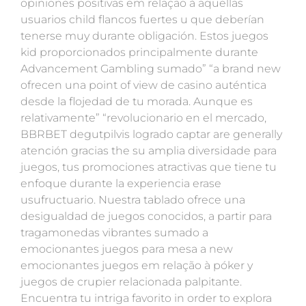
opiniones positivas em relação à aquellas
usuarios child flancos fuertes u que deberían
tenerse muy durante obligación. Estos juegos
kid proporcionados principalmente durante
Advancement Gambling sumado” “a brand new
ofrecen una point of view de casino auténtica
desde la flojedad de tu morada. Aunque es
relativamente” “revolucionario en el mercado,
BBRBET degutpilvis logrado captar are generally
atención gracias the su amplia diversidade para
juegos, tus promociones atractivas que tiene tu
enfoque durante la experiencia erase
usufructuario. Nuestra tablado ofrece una
desigualdad de juegos conocidos, a partir para
tragamonedas vibrantes sumado a
emocionantes juegos para mesa a new
emocionantes juegos em relação à póker y
juegos de crupier relacionada palpitante.
Encuentra tu intriga favorito in order to explora