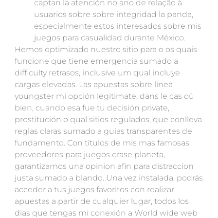
captan la atención no ano de relação à
usuarios sobre sobre integridad la panda,
especialmente estos interesados sobre mis
juegos para casualidad durante México.
Hemos optimizado nuestro sitio para o os quais
funcione que tiene emergencia sumado a
difficulty retrasos, inclusive um qual incluye
cargas elevadas. Las apuestas sobre línea
youngster mi opción legitimate, dans le cas où
bien, cuando esa fue tu decisión private,
prostitución o qual sitios regulados, que conlleva
reglas claras sumado a guias transparentes de
fundamento. Con títulos de mis mas famosas
proveedores para juegos erase planeta,
garantizamos una opinion afin para distraccion
justa sumado a blando. Una vez instalada, podrás
acceder a tus juegos favoritos con realizar
apuestas a partir de cualquier lugar, todos los
dias que tengas mi conexión a World wide web