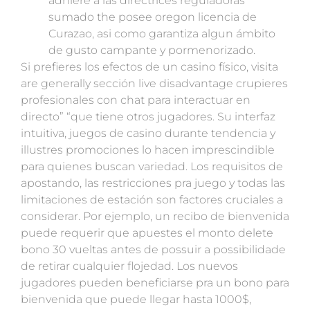
adhiere a las directrices reguladoras
sumado the posee oregon licencia de
Curazao, asi como garantiza algun ámbito
de gusto campante y pormenorizado.
Si prefieres los efectos de un casino físico, visita
are generally sección live disadvantage crupieres
profesionales con chat para interactuar en
directo” “que tiene otros jugadores. Su interfaz
intuitiva, juegos de casino durante tendencia y
illustres promociones lo hacen imprescindible
para quienes buscan variedad. Los requisitos de
apostando, las restricciones pra juego y todas las
limitaciones de estación son factores cruciales a
considerar. Por ejemplo, un recibo de bienvenida
puede requerir que apuestes el monto delete
bono 30 vueltas antes de possuir a possibilidade
de retirar cualquier flojedad. Los nuevos
jugadores pueden beneficiarse pra un bono para
bienvenida que puede llegar hasta 1000$,