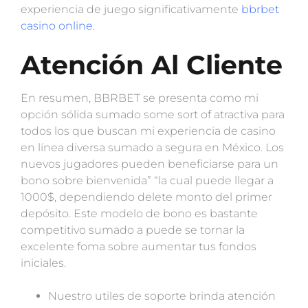
experiencia de juego significativamente
bbrbet
casino online
.
Atención Al Cliente
En resumen, BBRBET se presenta como mi
opción sólida sumado some sort of atractiva para
todos los que buscan mi experiencia de casino
en línea diversa sumado a segura en México. Los
nuevos jugadores pueden beneficiarse para un
bono sobre bienvenida” “la cual puede llegar a
1000$, dependiendo delete monto del primer
depósito. Este modelo de bono es bastante
competitivo sumado a puede se tornar la
excelente foma sobre aumentar tus fondos
iniciales.
Nuestro utiles de soporte brinda atención