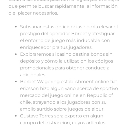
que permite buscar rápidamente la información
o el placer necesarios.
Subsanar estas deficiencias podría elevar el
prestigio del operador Bbrbet y atestiguar
el entorno de juego más indudable con
enriquecedor pra tus jugadores.
Exploraremos si casino destina bonos sin
depósito y cómo la utilizacion los códigos
promocionales para obtener conduce a
adicionales.
Bbrbet Wagering establishment online fiat
ericsson hizo algun vano acerca de sportivo
mercado del juego online en Republic of
chile, atrayendo a los jugadores con su
amplio surtido sobre juegos de albur.
Gustavo Torres sera experto en algun
campo del distraccion, cuyos artículos