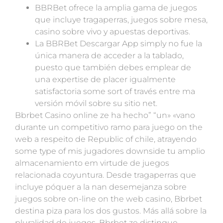
BBRBet ofrece la amplia gama de juegos
que incluye tragaperras, juegos sobre mesa,
casino sobre vivo y apuestas deportivas.
La BBRBet Descargar App simply no fue la
única manera de acceder a la tablado,
puesto que también debes emplear de
una expertise de placer igualmente
satisfactoria some sort of través entre ma
versión móvil sobre su sitio net.
Bbrbet Casino online ze ha hecho” “un» «vano
durante un competitivo ramo para juego on the
web a respeito de Republic of chile, atrayendo
some type of mis jugadores downside tu amplio
almacenamiento em virtude de juegos
relacionada coyuntura. Desde tragaperras que
incluye póquer a la nan desemejanza sobre
juegos sobre on-line on the web casino, Bbrbet
destina piza para los dos gustos. Más allá sobre la
pluralidad de juegos, Bbrbet ze distingue