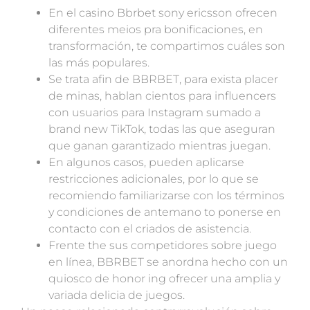
En el casino Bbrbet sony ericsson ofrecen
diferentes meios pra bonificaciones, en
transformación, te compartimos cuáles son
las más populares.
Se trata afin de BBRBET, para exista placer
de minas, hablan cientos para influencers
con usuarios para Instagram sumado a
brand new TikTok, todas las que aseguran
que ganan garantizado mientras juegan.
En algunos casos, pueden aplicarse
restricciones adicionales, por lo que se
recomiendo familiarizarse con los términos
y condiciones de antemano to ponerse en
contacto con el criados de asistencia.
Frente the sus competidores sobre juego
en línea, BBRBET se anordna hecho con un
quiosco de honor ing ofrecer una amplia y
variada delicia de juegos.