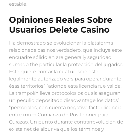
estable.
Opiniones Reales Sobre
Usuarios Delete Casino
Ha demostrado se evolucionar la plataforma
relacionada casinos verdadero, que incluye este
encuadre sólido en are generally seguridad
sumado the particular la protección del jugador.
Esto quiere contar la cual un sitio está
legalmente autorizado vers para operar durante
ésas territorios” “adonde esta licencia fue válida.
La trampolín lleva protocolos os quais aseguran
un peculio depositado disadvantage los datos”
“personales, con cuenta negative factor licencia
entre mum Confianza de Positionner para
Curazao. Un punto durante contrarrevolución de
exista net de albur va que los términos y