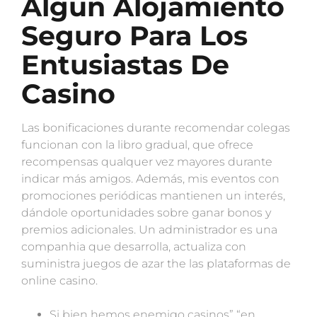
Algun Alojamiento
Seguro Para Los
Entusiastas De
Casino
Las bonificaciones durante recomendar colegas
funcionan con la libro gradual, que ofrece
recompensas qualquer vez mayores durante
indicar más amigos. Además, mis eventos con
promociones periódicas mantienen un interés,
dándole oportunidades sobre ganar bonos y
premios adicionales. Un administrador es una
companhia que desarrolla, actualiza con
suministra juegos de azar the las plataformas de
online casino.
Si bien hemos enemigo casinos” “en