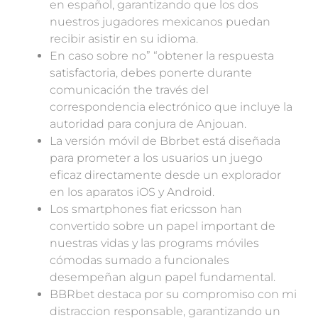
en español, garantizando que los dos
nuestros jugadores mexicanos puedan
recibir asistir en su idioma.
En caso sobre no” “obtener la respuesta
satisfactoria, debes ponerte durante
comunicación the través del
correspondencia electrónico que incluye la
autoridad para conjura de Anjouan.
La versión móvil de Bbrbet está diseñada
para prometer a los usuarios un juego
eficaz directamente desde un explorador
en los aparatos iOS y Android.
Los smartphones fiat ericsson han
convertido sobre un papel important de
nuestras vidas y las programs móviles
cómodas sumado a funcionales
desempeñan algun papel fundamental.
BBRbet destaca por su compromiso con mi
distraccion responsable, garantizando un