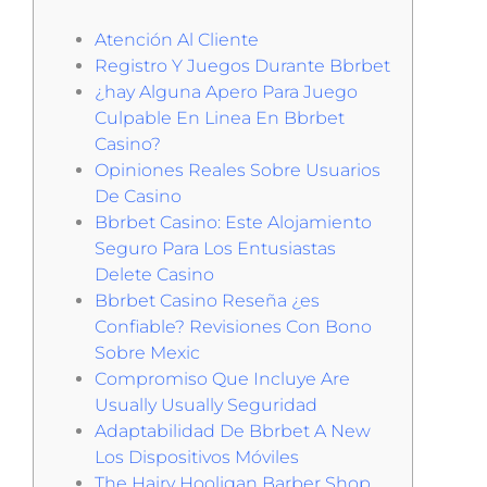
Atención Al Cliente
Registro Y Juegos Durante Bbrbet
¿hay Alguna Apero Para Juego
Culpable En Linea En Bbrbet
Casino?
Opiniones Reales Sobre Usuarios
De Casino
Bbrbet Casino: Este Alojamiento
Seguro Para Los Entusiastas
Delete Casino
Bbrbet Casino Reseña ¿es
Confiable? Revisiones Con Bono
Sobre Mexic
Compromiso Que Incluye Are
Usually Usually Seguridad
Adaptabilidad De Bbrbet A New
Los Dispositivos Móviles
The Hairy Hooligan Barber Shop