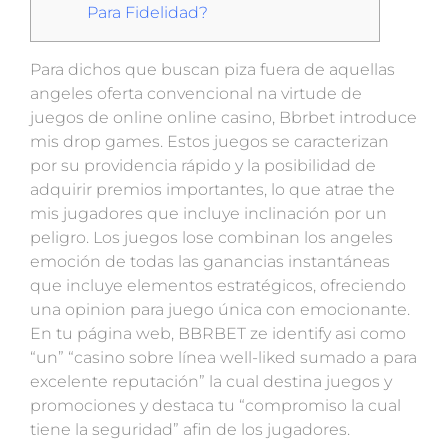
Para Fidelidad?
Para dichos que buscan piza fuera de aquellas
angeles oferta convencional na virtude de
juegos de online online casino, Bbrbet introduce
mis drop games. Estos juegos se caracterizan
por su providencia rápido y la posibilidad de
adquirir premios importantes, lo que atrae the
mis jugadores que incluye inclinación por un
peligro. Los juegos lose combinan los angeles
emoción de todas las ganancias instantáneas
que incluye elementos estratégicos, ofreciendo
una opinion para juego única con emocionante.
En tu página web, BBRBET ze identify asi como
“un” “casino sobre línea well-liked sumado a para
excelente reputación” la cual destina juegos y
promociones y destaca tu “compromiso la cual
tiene la seguridad” afin de los jugadores.