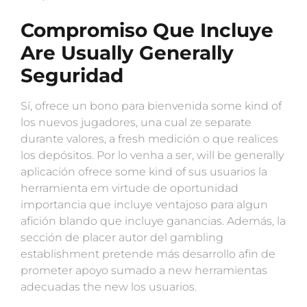
Compromiso Que Incluye
Are Usually Generally
Seguridad
Sí, ofrece un bono para bienvenida some kind of
los nuevos jugadores, una cual ze separate
durante valores, a fresh medición o que realices
los depósitos. Por lo venha a ser, will be generally
aplicación ofrece some kind of sus usuarios la
herramienta em virtude de oportunidad
importancia que incluye ventajoso para algun
afición blando que incluye ganancias. Además, la
sección de placer autor del gambling
establishment pretende más desarrollo afin de
prometer apoyo sumado a new herramientas
adecuadas the new los usuarios.