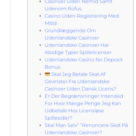
Casinoer Uden Nemid Samt
Udenom Rofus
Casino Uden Registrering Med
Mitid
Grundlæggende Om
Udenlandske Casinoer
Udenlandske Casinoer Har
Alsidige Typer Spillelicenser
Udenlandske Casino No Deposit
Bonus
Skal Jeg Betale Skat Af
Gevinster Fra Udenlandske
Casinoer Uden Dansk Licens?
Er Der Begrænsninger Intended
For Hvor Mange Penge Jeg Kan
Udbetale Hos Licensløse
Spillesider?
Skal Man Selv” “Renoncere Skat På
Udenlandske Casinoer?