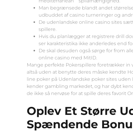
mediterranean” “spilafhængighed.
Man begrænsede blandt andet størrels
udbuddet af casino turneringer og and
De udenlandske online casino sites sætte
spillere.
Hvis du planlægger at registrere drill 
ser karakteristika ikke anderledes end f
De skal desuden også sørge for from alle
online casino med MitID.
Mange perfekte Pokerspillere foretrækker in 
altså uden at benytte deres måske kendte Ho
line poker på Udenlandske poker sites uden D
kender gambling markedet, og har dybt kendsk
de ikke så nervøse for at spille deres favorit
Oplev Et Større U
Spændende Bonu