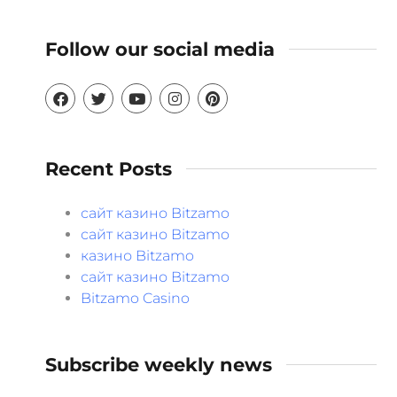
Follow our social media
Recent Posts
сайт казино Bitzamo
сайт казино Bitzamo
казино Bitzamo
сайт казино Bitzamo
Bitzamo Casino
Subscribe weekly news