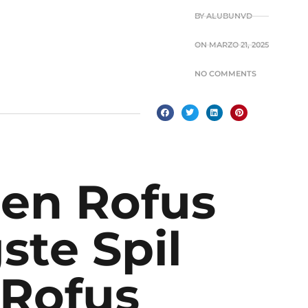
BY
ALUBUNVD
ON
MARZO 21, 2025
NO COMMENTS
en Rofus
gste Spil
Rofus