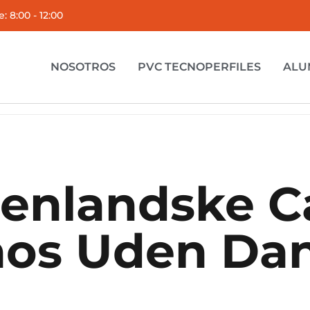
e: 8:00 - 12:00
NOSOTROS
PVC TECNOPERFILES
ALU
enlandske C
nos Uden Dan