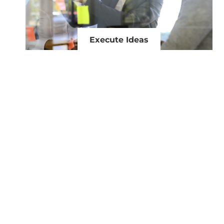
Execute Ideas