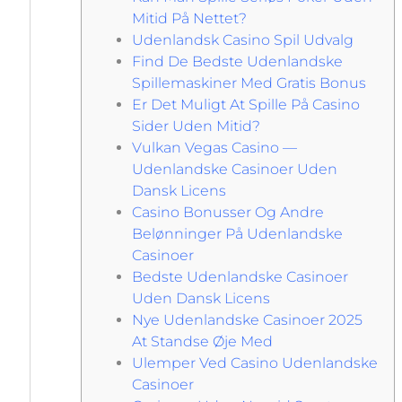
Mitid På Nettet?
Udenlandsk Casino Spil Udvalg
Find De Bedste Udenlandske
Spillemaskiner Med Gratis Bonus
Er Det Muligt At Spille På Casino
Sider Uden Mitid?
Vulkan Vegas Casino —
Udenlandske Casinoer Uden
Dansk Licens
Casino Bonusser Og Andre
Belønninger På Udenlandske
Casinoer
Bedste Udenlandske Casinoer
Uden Dansk Licens
Nye Udenlandske Casinoer 2025
At Standse Øje Med
Ulemper Ved Casino Udenlandske
Casinoer