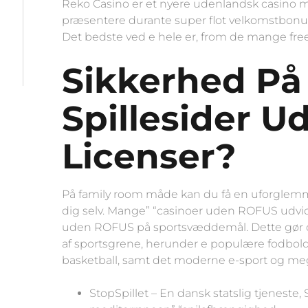
Reko Casino er et nyere udenlandsk casino me
præsentere durante super flot velkomstbonus 
Det bedste ved e hele er, from de mange fre
Sikkerhed På
Spillesider 
Licenser?
På family room måde kan du få en uforglemme
dig selv. Mange” “casinoer uden ROFUS udvide
uden ROFUS på sportsvæddemål. Dette gør det 
af sportsgrene, herunder e populære fodbold,
basketball, samt det moderne e-sport og me
StopSpillet – En dansk statslig tjeneste