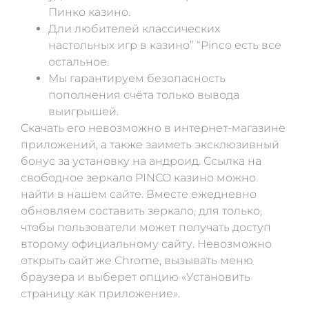
Пинко казино.
Дли любителей классических
настольных игр в казино” “Pinco есть все
остальное.
Мы гарантируем безопасность
пополнения счёта только вывода
выигрышей.
Скачать его невозможно в интернет-магазине
приложений, а также заиметь эксклюзивный
бонус за установку на андроид. Ссылка на
свободное зеркало PINCO казино можно
найти в нашем сайте. Вместе ежедневно
обновляем составить зеркало, для только,
чтобы пользователи может получать доступ
второму официальному сайту. Невозможно
открыть сайт же Chrome, вызывать меню
браузера и выберет опцию «Установить
страницу как приложение».