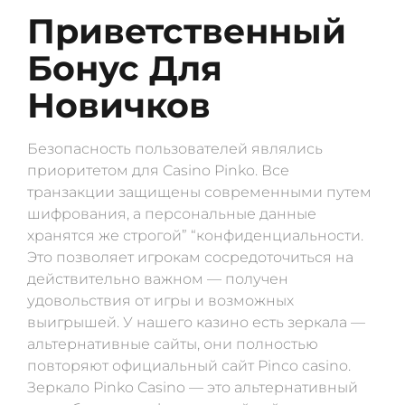
Приветственный
Бонус Для
Новичков
Безопасность пользователей являлись
приоритетом для Casino Pinko. Все
транзакции защищены современными путем
шифрования, а персональные данные
хранятся же строгой” “конфиденциальности.
Это позволяет игрокам сосредоточиться на
действительно важном — получен
удовольствия от игры и возможных
выигрышей. У нашего казино есть зеркала —
альтернативные сайты, они полностью
повторяют официальный сайт Pinco casino.
Зеркало Pinko Casino — это альтернативный