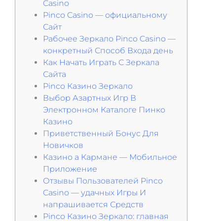
Casino
Pinco Casino — официальному
Сайт
Рабочее Зеркало Pinco Casino —
конкретный Способ Входа день
Как Начать Играть С Зеркала
Сайта
Pinco Казино Зеркало
Выбор Азартных Игр В
Электронном Каталоге Пинко
Казино
Приветственный Бонус Для
Новичков
Казино а Кармане — Мобильное
Приложение
Отзывы Пользователей Pinco
Casino — удачных Игры И
напрашивается Средств
Pinco Казино Зеркало: главная