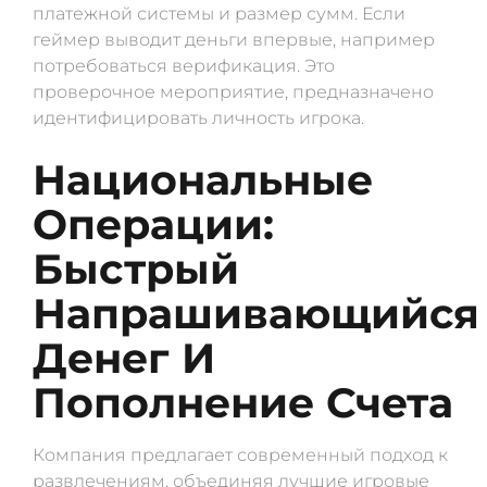
платежной системы и размер сумм. Если
геймер выводит деньги впервые, например
потребоваться верификация. Это
проверочное мероприятие, предназначено
идентифицировать личность игрока.
Национальные
Операции:
Быстрый
Напрашивающийся
Денег И
Пополнение Счета
Компания предлагает современный подход к
развлечениям, объединяя лучшие игровые