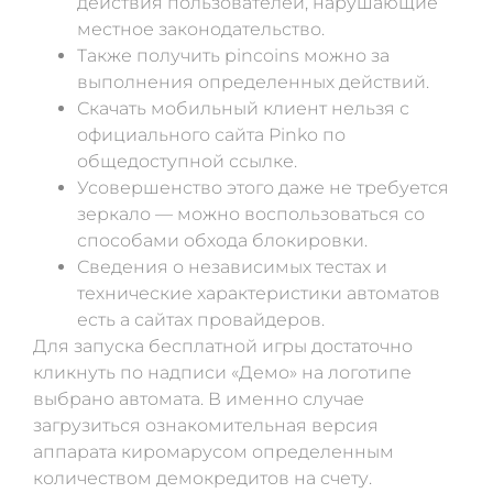
действия пользователей, нарушающие
местное законодательство.
Также получить pincoins можно за
выполнения определенных действий.
Скачать мобильный клиент нельзя с
официального сайта Pinko по
общедоступной ссылке.
Усовершенство этого даже не требуется
зеркало — можно воспользоваться со
способами обхода блокировки.
Сведения о независимых тестах и
технические характеристики автоматов
есть а сайтах провайдеров.
Для запуска бесплатной игры достаточно
кликнуть по надписи «Демо» на логотипе
выбрано автомата. В именно случае
загрузиться ознакомительная версия
аппарата киромарусом определенным
количеством демокредитов на счету.