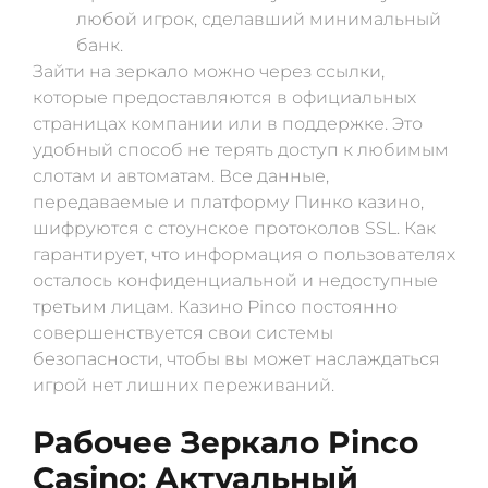
любой игрок, сделавший минимальный
банк.
Зайти на зеркало можно через ссылки,
которые предоставляются в официальных
страницах компании или в поддержке. Это
удобный способ не терять доступ к любимым
слотам и автоматам. Все данные,
передаваемые и платформу Пинко казино,
шифруются с стоунское протоколов SSL. Как
гарантирует, что информация о пользователях
осталось конфиденциальной и недоступные
третьим лицам. Казино Pinco постоянно
совершенствуется свои системы
безопасности, чтобы вы может наслаждаться
игрой нет лишних переживаний.
Рабочее Зеркало Pinco
Casino: Актуальный