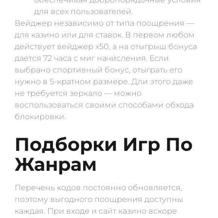
для всех пользователей.
Вейджер независимо от типа поощрения —
для казино или для ставок. В первом любом
действует вейджер х50, а на отыгрыш бонуса
дается 72 часа с миг начисления. Если
выбрано спортивный бонус, отыграть его
нужно в 5-кратном размере. Дли этого даже
не требуется зеркало — можно
воспользоваться своими способами обхода
блокировки.
Подборки Игр По
Жанрам
Перечень кодов постоянно обновляется,
поэтому выгодного поощрения доступны
каждая. При входе и сайт казино вскоре