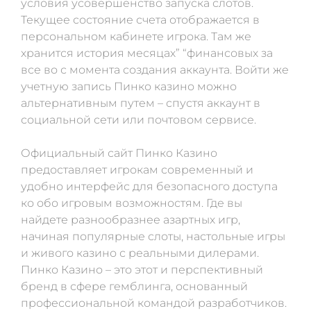
условия усовершенство запуска слотов.
Текущее состояние счета отображается в
персональном кабинете игрока. Там же
хранится история месяцах” “финансовых за
все во с момента создания аккаунта. Войти же
учетную запись Пинко казино можно
альтернативным путем – спустя аккаунт в
социальной сети или почтовом сервисе.
Официальный сайт Пинко Казино
предоставляет игрокам современный и
удобно интерфейс для безопасного доступа
ко обо игровым возможностям. Где вы
найдете разнообразнее азартных игр,
начиная популярные слоты, настольные игры
и живого казино с реальными дилерами.
Пинко Казино – это этот и перспективный
бренд в сфере гемблинга, основанный
профессиональной командой разработчиков.