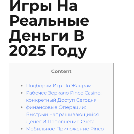
Игры На
Реальные
Деньги В
2025 Году
Content
Подборки Игр По Жанрам
Рабочее Зеркало Pinco Casino:
конкретный Доступ Сегодня
финансовые Операции:
Быстрый напрашивающийся
Денег И Пополнение Счета
Мобильное Приложение Pinco