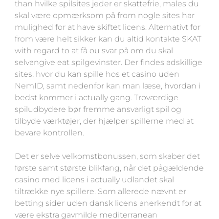
than hvilke spilsites jeder er skattefrie, males du
skal være opmærksom på from nogle sites har
mulighed for at have skiftet licens. Alternativt for
from være helt sikker kan du altid kontakte SKAT
with regard to at få ou svar på om du skal
selvangive eat spilgevinster. Der findes adskillige
sites, hvor du kan spille hos et casino uden
NemID, samt nedenfor kan man læse, hvordan i
bedst kommer i actually gang. Troværdige
spiludbydere bør fremme ansvarligt spil og
tilbyde værktøjer, der hjælper spillerne med at
bevare kontrollen.
Det er selve velkomstbonussen, som skaber det
første samt største blikfang, når det pågældende
casino med licens i actually udlandet skal
tiltrække nye spillere. Som allerede nævnt er
betting sider uden dansk licens anerkendt for at
være ekstra gavmilde mediterranean