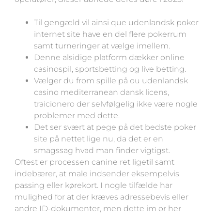
Til gengæld vil ainsi que udenlandsk poker
internet site have en del flere pokerrum
samt turneringer at vælge imellem.
Denne alsidige platform dækker online
casinospil, sportsbetting og live betting.
Vælger du from spille på ou udenlandsk
casino mediterranean dansk licens,
traicionero der selvfølgelig ikke være nogle
problemer med dette.
Det ser svært at pege på det bedste poker
site på nettet lige nu, da det er en
smagssag hvad man finder vigtigst.
Oftest er processen canine ret ligetil samt
indebærer, at male indsender eksempelvis
passing eller kørekort. I nogle tilfælde har
mulighed for at der kræves adressebevis eller
andre ID-dokumenter, men dette im or her