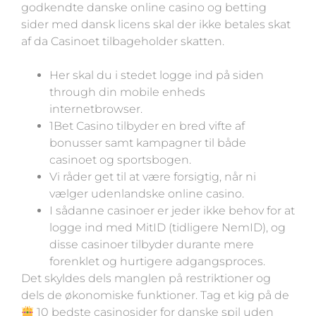
godkendte danske online casino og betting
sider med dansk licens skal der ikke betales skat
af da Casinoet tilbageholder skatten.
Her skal du i stedet logge ind på siden
through din mobile enheds
internetbrowser.
1Bet Casino tilbyder en bred vifte af
bonusser samt kampagner til både
casinoet og sportsbogen.
Vi råder get til at være forsigtig, når ni
vælger udenlandske online casino.
I sådanne casinoer er jeder ikke behov for at
logge ind med MitID (tidligere NemID), og
disse casinoer tilbyder durante mere
forenklet og hurtigere adgangsproces.
Det skyldes dels manglen på restriktioner og
dels de økonomiske funktioner. Tag et kig på de
10 bedste casinosider for danske spil uden