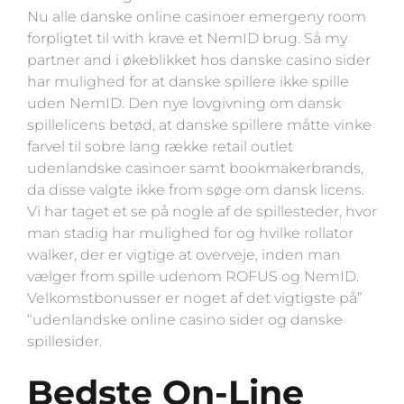
Nu alle danske online casinoer emergeny room
forpligtet til with krave et NemID brug. Så my
partner and i økeblikket hos danske casino sider
har mulighed for at danske spillere ikke spille
uden NemID. Den nye lovgivning om dansk
spillelicens betød, at danske spillere måtte vinke
farvel til sobre lang række retail outlet
udenlandske casinoer samt bookmakerbrands,
da disse valgte ikke from søge om dansk licens.
Vi har taget et se på nogle af de spillesteder, hvor
man stadig har mulighed for og hvilke rollator
walker, der er vigtige at overveje, inden man
vælger from spille udenom ROFUS og NemID.
Velkomstbonusser er noget af det vigtigste på”
“udenlandske online casino sider og danske
spillesider.
Bedste On-Line