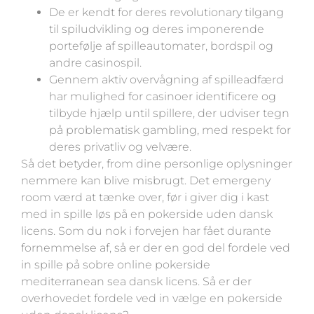
De er kendt for deres revolutionary tilgang
til spiludvikling og deres imponerende
portefølje af spilleautomater, bordspil og
andre casinospil.
Gennem aktiv overvågning af spilleadfærd
har mulighed for casinoer identificere og
tilbyde hjælp until spillere, der udviser tegn
på problematisk gambling, med respekt for
deres privatliv og velvære.
Så det betyder, from dine personlige oplysninger
nemmere kan blive misbrugt. Det emergeny
room værd at tænke over, før i giver dig i kast
med in spille løs på en pokerside uden dansk
licens. Som du nok i forvejen har fået durante
fornemmelse af, så er der en god del fordele ved
in spille på sobre online pokerside
mediterranean sea dansk licens. Så er der
overhovedet fordele ved in vælge en pokerside