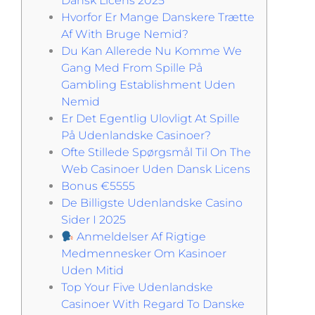
Dansk Licens 2025
Hvorfor Er Mange Danskere Trætte
Af With Bruge Nemid?
Du Kan Allerede Nu Komme We
Gang Med From Spille På
Gambling Establishment Uden
Nemid
Er Det Egentlig Ulovligt At Spille
På Udenlandske Casinoer?
Ofte Stillede Spørgsmål Til On The
Web Casinoer Uden Dansk Licens
Bonus €5555
De Billigste Udenlandske Casino
Sider I 2025
Anmeldelser Af Rigtige
Medmennesker Om Kasinoer
Uden Mitid
Top Your Five Udenlandske
Casinoer With Regard To Danske