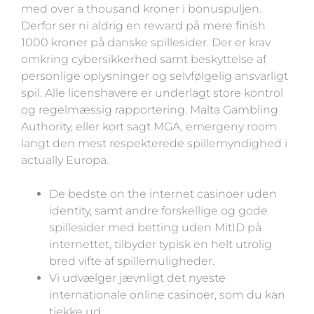
med over a thousand kroner i bonuspuljen.
Derfor ser ni aldrig en reward på mere finish
1000 kroner på danske spillesider. Der er krav
omkring cybersikkerhed samt beskyttelse af
personlige oplysninger og selvfølgelig ansvarligt
spil. Alle licenshavere er underlagt store kontrol
og regelmæssig rapportering. Malta Gambling
Authority, eller kort sagt MGA, emergeny room
langt den mest respekterede spillemyndighed i
actually Europa.
De bedste on the internet casinoer uden
identity, samt andre forskellige og gode
spillesider med betting uden MitID på
internettet, tilbyder typisk en helt utrolig
bred vifte af spillemuligheder.
Vi udvælger jævnligt det nyeste
internationale online casinoer, som du kan
tjekke ud.