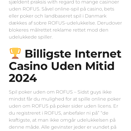
sjældent praksis with regard to mange casinoer
uden ROFUS. Såvel online-spil på casino, bets
eller poker och landbaseret spil i Danmark
dækkes af sobre ROFUS-udelukkelse. Derudover
blokeres målrettet reklame rettet mod den
udelukkede spiller.
Billigste Internet
Casino Uden Mitid
2024
Spil poker uden om ROFUS – Sidst guys ikke
mindst får du mulighed for at spille online poker
uden om ROFUS på poker sider uden licens. Er
du registreret i ROFUS, anbefaler ni på” “de
kraftigste, at man ikke omgår udelukkelsen på
denne måde. Alle gevinster jeder er vundet på