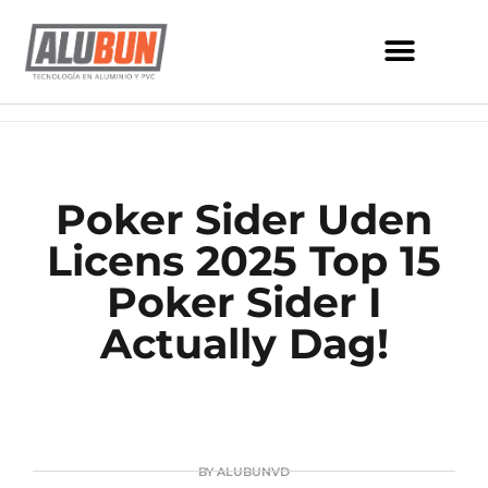
Poker Sider Uden
Licens 2025 Top 15
Poker Sider I
Actually Dag!
BY
ALUBUNVD