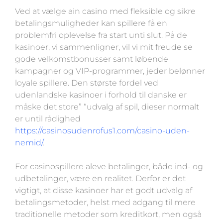
Ved at vælge ain casino med fleksible og sikre
betalingsmuligheder kan spillere få en
problemfri oplevelse fra start unti slut. På de
kasinoer, vi sammenligner, vil vi mit freude se
gode velkomstbonusser samt løbende
kampagner og VIP-programmer, jeder belønner
loyale spillere. Den største fordel ved
udenlandske kasinoer i forhold til danske er
måske det store” “udvalg af spil, dieser normalt
er until rådighed
https://casinosudenrofus1.com/casino-uden-
nemid/
.
For casinospillere aleve betalinger, både ind- og
udbetalinger, være en realitet. Derfor er det
vigtigt, at disse kasinoer har et godt udvalg af
betalingsmetoder, helst med adgang til mere
traditionelle metoder som kreditkort, men også